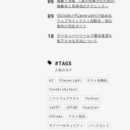
08
抽象と具体 ～真の仕事力のための
抽象化と具体化のテクニック～
09
VSCodeとPlaywrightで始める
ウェブサイトテスト自動化：初心
者向け完全ガイド
10
デベロッパーツールで通信速度を
低下させる方法について
#TAGS
人気のタグ
AI
Playwright
テスト自動化
TestArchitect
ソフトウェアテスト
Python
JaSST
JSTQB
Copilot
VSCode
テスト技法
サイバーセキュリティ
バックエンド