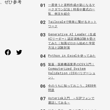
で、ぜひ参考
01
一度使うと資料作成が楽になるマ
ークダウン記法｜特長や書式の一
覧、例文を紹介
02
Tailscaleで簡単に繋がるネット
ワーク
03
Generative AI Leader（生成
AIリーダー）認定資格試験を受け
てみた｜知識ゼロから始めた学習
方法と試験対策
04
Python in Excelを使ってみた
05
製薬・医療機器業界のCSV入門｜
Computerized System
Validation（CSVバリデーショ
ン）
06
今のうちに知っておこう。2038年
問題
07
Asterisk入門 ～SIPフォンで
通話してみる～