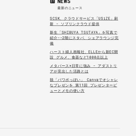
NEWS
最新のニュース
SCSK、クラウドサービス「USiZE」刷
新 - ソブリンクラウド提供
新生「SHIBUYA TSUTAYA」を写真で
紹介--2階にスタバ、シェアラウンジ完
備
ハースト婦人画報社、ELLEから新EC開
設 グルメ、食器など1000点以上
メタバース×日常に強み - アダストリ
アが見出した活路とは
脱「パワポっぽい」 Canvaでオシャレ
なプレゼンを 第11回 プレゼンタービ
ューとメモの使い方