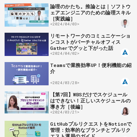
論理のかたち。推論とは｜ソフトウ
ェアエンジニアのための論理スキル
［実践編］
<2024/04/03>
リモートワークのコミュニケーショ
ンコストがバーチャルオフィス
Gatherでグッと下がった話
<2024/04/02>
Teamsで業務効率UP！便利機能の紹
介
<2024/03/28>
【第7回】WBSだけでスケジュール
はできない！正しいスケジュールの
導き方［後編］
<2024/03/21>
GitHubプルリクエストをNotionで
管理：効率的なブランチとプルリク
エスト運用のガイド