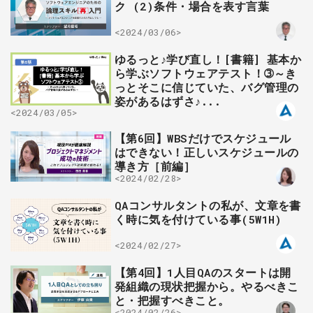
ク (2)条件・場合を表す言葉
<2024/03/06>
ゆるっと♪学び直し！[書籍] 基本か
ら学ぶソフトウェアテスト！➂～き
っとそこに信じていた、バグ管理の
姿があるはずさ♪...
<2024/03/05>
【第6回】WBSだけでスケジュール
はできない！正しいスケジュールの
導き方［前編］
<2024/02/28>
QAコンサルタントの私が、文章を書
く時に気を付けている事(5W1H)
<2024/02/27>
【第4回】1人目QAのスタートは開
発組織の現状把握から。やるべきこ
と・把握すべきこと。
<2024/02/26>