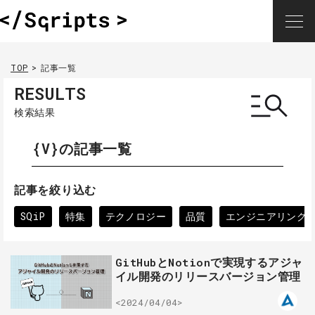
TOP
記事一覧
RESULTS
検索結果
{V}の記事一覧
記事を絞り込む
SQiP
特集
テクノロジー
品質
エンジニアリング
GitHubとNotionで実現するアジャ
イル開発のリリースバージョン管理
<2024/04/04>