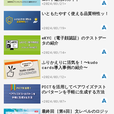
<2024/03/21>
いともたやすく使える品質特性ッ！
<2024/03/19>
eKYC（電子顔認証）のテストデー
タの紹介
<2024/03/14>
ふりかえりに活気を！〜kudo
cards導入事例の紹介〜
<2024/03/12>
PICTを活用してペアワイズテスト
のパターンを手軽に生成する方法
<2024/03/07>
最終回 [第6回] 文レベルのロジッ