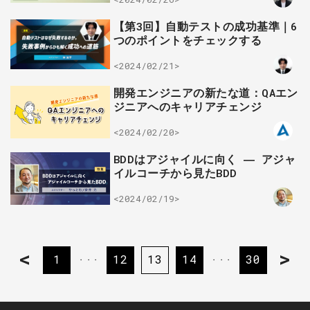
【第3回】自動テストの成功基準｜6
つのポイントをチェックする
<2024/02/21>
開発エンジニアの新たな道：QAエン
ジニアへのキャリアチェンジ
<2024/02/20>
BDDはアジャイルに向く ― アジャ
イルコーチから見たBDD
<2024/02/19>
<
>
1
12
13
14
30
・・・
・・・