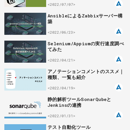
<2022/07/07>
AnsibleによるZabbixサーバー構
築
<2022/06/23>
Selenium/Appiumの実行速度調べ
てみた
<2022/04/21>
アノテーションコメントのススメ｜
種類、一覧も紹介
<2022/04/19>
静的解析ツールSonarQubeと
Jenkinsの連携
<2022/01/31>
テスト自動化ツール