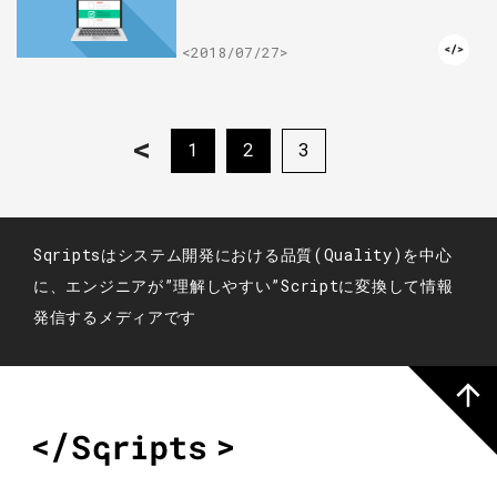
<2018/07/27>
<
1
2
3
Sqriptsはシステム開発における品質(Quality)を中心
に、エンジニアが”理解しやすい”Scriptに変換して情報
発信するメディアです