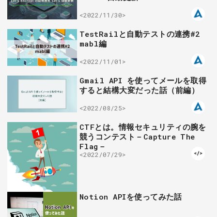
<2022/11/30>
TestRailと自動テストの連携#2
mabl編
<2022/11/01>
Gmail API を使ってメールを取得
すると結構大変だった話（前編）
<2022/08/25>
CTFとは。情報セキュリティの腕を
競うコンテスト－Capture The
Flag－
<2022/07/29>
Notion APIを使ってみた話