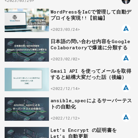
<2023/03/29>
WordPressをIaCで管理して自動デ
プロイを実現!!【前編】
<2023/03/24>
日本語の問い合わせ内容をGoogle
Colaboratoryで爆速に分類する
<2023/02/02>
Gmail API を使ってメールを取得
すると結構大変だった話（後編）
<2022/12/14>
ansible_specによるサーバーテス
トの自動化
<2022/12/12>
Let’s Encrypt の証明書を
Let’s 自動更新