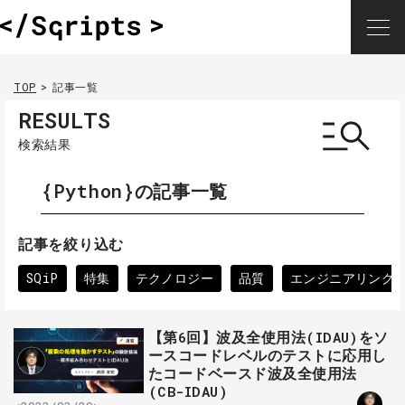
TOP
記事一覧
RESULTS
検索結果
{Python}の記事一覧
記事を絞り込む
SQiP
特集
テクノロジー
品質
エンジニアリング
【第6回】波及全使用法(IDAU)をソ
ースコードレベルのテストに応用し
たコードベースド波及全使用法
(CB-IDAU)