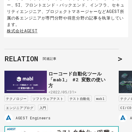
ー、SI、フロントエンド・バックエンド、インフラ、セキュ
リティエンジニア、プロジェクトマネージャーなどAGEST所
属の各エンジニアが専門分野や得意分野の記事を執筆してい
ます。
株式会社AGEST
RELATION
関連記事
ローコード自動化ツール
「mabl」 #2 変数の使い
方
<2022/05/31>
テクノロジー
ソフトウェアテスト
テスト自動化
mabl
テクノ
エンジニアブログ
入門
CI/CD
AGEST Engineers