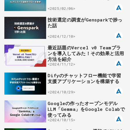
<2025/02/06>
技術選定の調査がGensparkで捗っ
た話
<2024/12/10>
最近話題のVercel v0 Teamプラ
ンを導入してみた！その効果と活用
方法を紹介
<2024/11/12>
Difyのチャットフロー機能で学習
支援アプリケーションを構築する
<2024/10/29>
Googleの作ったオープンモデル
LLM「Gemma」をGoogle Colabで
使ってみる
<2024/10/15>