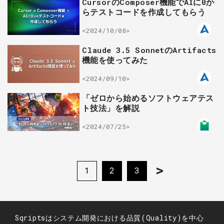
CursorのComposer機能でAIに0か
らテストコードを作成してもらう
<2024/10/08>
Claude 3.5 SonnetのArtifacts
機能を使ってみた
<2024/09/10>
「ゼロから始めるソフトウェアテス
ト技法」を解説
<2024/07/25>
>
1
2
3
Sqriptsはシステム開発における品質(Quality)を中心