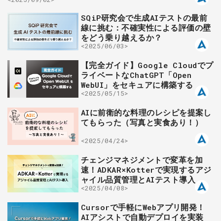
SQiP研究会で生成AIテストの最前
線に挑む：不確実性による評価の壁
をどう乗り越えるか？
<2025/06/03>
【完全ガイド】Google Cloudでプ
ライベートなChatGPT「Open
WebUI」をセキュアに構築する
<2025/05/15>
AIに前衛的な料理のレシピを提案し
てもらった（写真と実食あり！）
<2025/04/24>
チェンジマネジメントで変革を加
速！ADKAR×Kotterで実現するアジ
ャイル品質管理とAIテスト導入
<2025/04/08>
Cursorで手軽にWebアプリ開発！
AIアシストで自動デプロイを実装