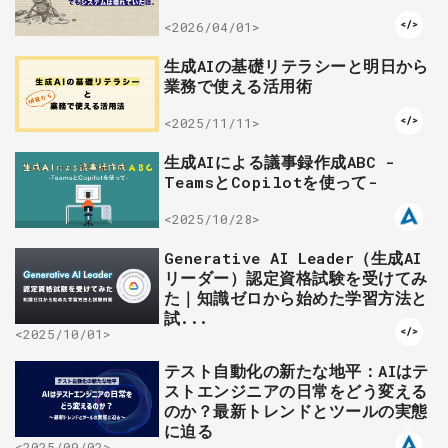
<2026/04/01>
生成AIの基礎リテラシーと明日から
業務で使える活用術
<2025/11/11>
生成AIによる議事録作成ABC -
TeamsとCopilotを使って-
<2025/10/28>
Generative AI Leader（生成AI
リーダー）認定資格試験を受けてみ
た｜知識ゼロから始めた学習方法と
試...
<2025/10/01>
テスト自動化の新たな地平：AIはテ
ストエンジニアの日常をどう変える
のか？最新トレンドとツールの実態
に迫る
<2025/09/02>