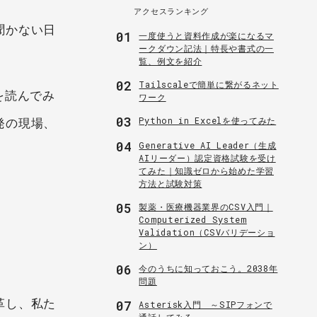
アクセスランキング
聞かない日
01
一度使うと資料作成が楽になるマ
ークダウン記法｜特長や書式の一
覧、例文を紹介
02
Tailscaleで簡単に繋がるネット
）を読んでみ
ワーク
03
Python in Excelを使ってみた
発の現場、
04
Generative AI Leader（生成
AIリーダー）認定資格試験を受け
てみた｜知識ゼロから始めた学習
方法と試験対策
05
製薬・医療機器業界のCSV入門｜
Computerized System
Validation（CSVバリデーショ
ン）
06
今のうちに知っておこう。2038年
問題
革し、私た
07
Asterisk入門 ～SIPフォンで
通話してみる～