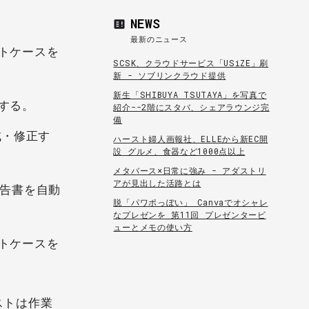
NEWS
最新のニュース
トケースを
SCSK、クラウドサービス「USiZE」刷
新 - ソブリンクラウド提供
新生「SHIBUYA TSUTAYA」を写真で
する。
紹介--2階にスタバ、シェアラウンジ完
備
成・修正す
ハースト婦人画報社、ELLEから新EC開
設 グルメ、食器など1000点以上
メタバース×日常に強み - アダストリ
アが見出した活路とは
報告書を自動
脱「パワポっぽい」 Canvaでオシャレ
なプレゼンを 第11回 プレゼンタービ
ューとメモの使い方
トケースを
ストは作業