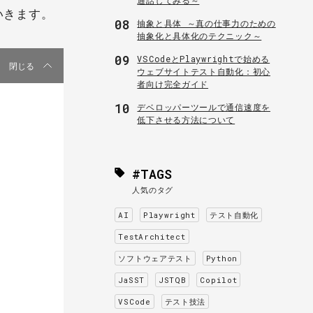
いきます。
08
抽象と具体 ～真の仕事力のための
抽象化と具体化のテクニック～
09
VSCodeとPlaywrightで始める
閉じる
ウェブサイトテスト自動化：初心
者向け完全ガイド
10
デベロッパーツールで通信速度を
低下させる方法について
#TAGS
人気のタグ
AI
Playwright
テスト自動化
TestArchitect
ソフトウェアテスト
Python
JaSST
JSTQB
Copilot
VSCode
テスト技法