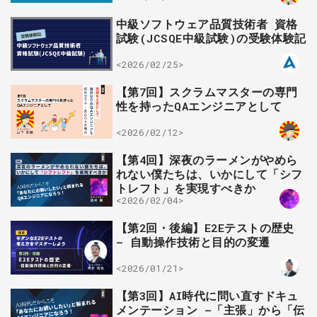
中級ソフトウェア品質技術者 資格
試験(JCSQE中級試験)の受験体験記
<2026/02/25>
【第7回】スクラムマスターの専門
性を持ったQAエンジニアとして
<2026/02/12>
【第4回】深夜のラーメンがやめら
れない僕たちは、いかにして「シフ
トレフト」を実現すべきか
<2026/02/04>
【第2回・後編】E2Eテストの歴史
– 自動操作技術と目的の変遷
<2026/01/21>
【第3回】AI時代に問い直すドキュ
メンテーション —「主張」から「伝