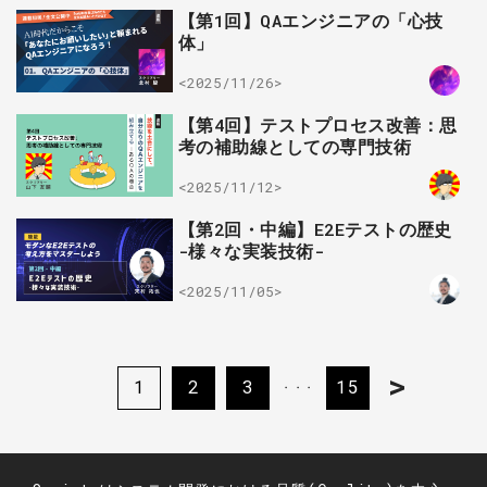
【第1回】QAエンジニアの「心技
体」
<2025/11/26>
【第4回】テストプロセス改善：思
考の補助線としての専門技術
<2025/11/12>
【第2回・中編】E2Eテストの歴史
-様々な実装技術-
<2025/11/05>
>
1
2
3
15
・・・