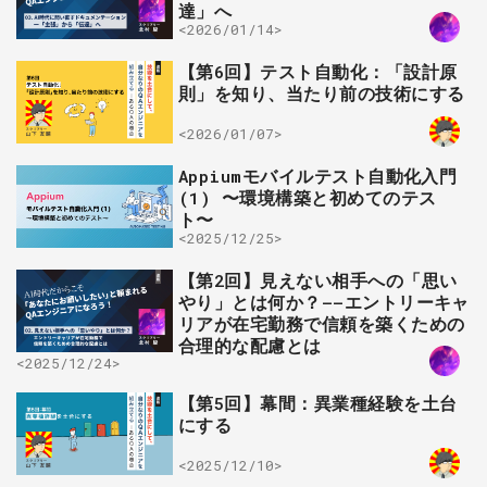
達」へ
<2026/01/14>
【第6回】テスト自動化：「設計原
則」を知り、当たり前の技術にする
<2026/01/07>
Appiumモバイルテスト自動化入門
(1) 〜環境構築と初めてのテス
ト〜
<2025/12/25>
【第2回】見えない相手への「思い
やり」とは何か？——エントリーキャ
リアが在宅勤務で信頼を築くための
合理的な配慮とは
<2025/12/24>
【第5回】幕間：異業種経験を土台
にする
<2025/12/10>