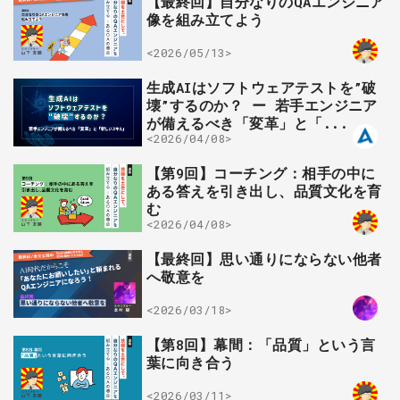
【最終回】自分なりのQAエンジニア
像を組み立てよう
<2026/05/13>
生成AIはソフトウェアテストを”破
壊”するのか？ ー 若手エンジニア
が備えるべき「変革」と「...
<2026/04/08>
【第9回】コーチング：相手の中に
ある答えを引き出し、品質文化を育
む
<2026/04/08>
【最終回】思い通りにならない他者
へ敬意を
<2026/03/18>
【第8回】幕間：「品質」という言
葉に向き合う
<2026/03/11>