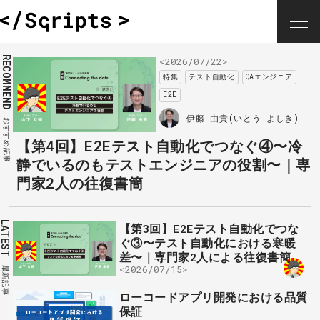
RECOMMEND
<2026/07/22>
特集
テスト自動化
QAエンジニア
E2E
伊藤 由貴(いとう よしき)
おすすめ記事
【第4回】E2Eテスト自動化でつなぐ④〜冷
静でいるのもテストエンジニアの役割〜｜専
門家2人の往復書簡
LATEST
【第3回】E2Eテスト自動化でつな
ぐ③〜テスト自動化における寒暖
差〜｜専門家2人による往復書簡
<2026/07/15>
最新記事
ローコードアプリ開発における品質
保証