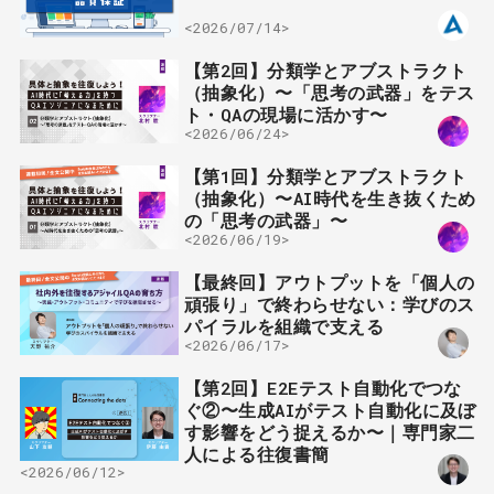
<2026/07/14>
【第2回】分類学とアブストラクト
（抽象化）〜「思考の武器」をテス
ト・QAの現場に活かす〜
<2026/06/24>
【第1回】分類学とアブストラクト
（抽象化）〜AI時代を生き抜くため
の「思考の武器」〜
<2026/06/19>
【最終回】アウトプットを「個人の
頑張り」で終わらせない：学びのス
パイラルを組織で支える
<2026/06/17>
【第2回】E2Eテスト自動化でつな
ぐ②〜生成AIがテスト自動化に及ぼ
す影響をどう捉えるか〜｜専門家二
人による往復書簡
<2026/06/12>