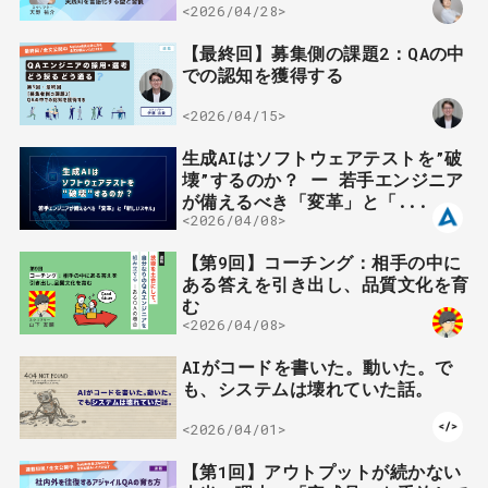
<2026/04/28>
【最終回】募集側の課題2：QAの中
での認知を獲得する
<2026/04/15>
生成AIはソフトウェアテストを”破
壊”するのか？ ー 若手エンジニア
が備えるべき「変革」と「...
<2026/04/08>
【第9回】コーチング：相手の中に
ある答えを引き出し、品質文化を育
む
<2026/04/08>
AIがコードを書いた。動いた。で
も、システムは壊れていた話。
<2026/04/01>
【第1回】アウトプットが続かない