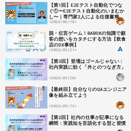
【第1回】E2Eテスト自動化でつな
ぐ①〜E2Eテスト自動化のいまむか
し〜｜専門家2人による往復書簡
<2026/06/10>
脱・伝言ゲーム！BABOKの知識で顧
客の想いをカタチにする方法【飲食
店のDX事例】
<2026/05/21>
【第3回】登壇はゴールじゃない：
社内実践に効く「外とのつなぎ方」
<2026/05/20>
【最終回】自分なりのQAエンジニア
像を組み立てよう
<2026/05/13>
【第2回】社内の仕事が記事になる
瞬間：実践知を言語化する型と習慣