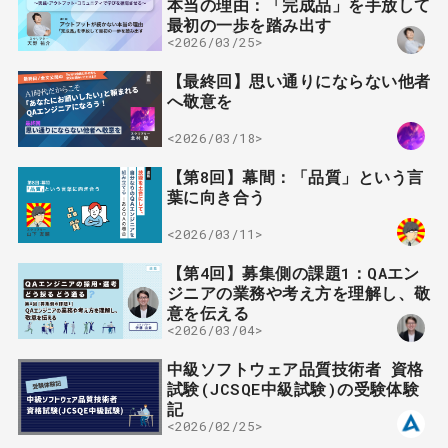
本当の理由：「完成品」を手放して
最初の一歩を踏み出す
<2026/03/25>
【最終回】思い通りにならない他者
へ敬意を
<2026/03/18>
【第8回】幕間：「品質」という言
葉に向き合う
<2026/03/11>
【第4回】募集側の課題1：QAエン
ジニアの業務や考え方を理解し、敬
意を伝える
<2026/03/04>
中級ソフトウェア品質技術者 資格
試験(JCSQE中級試験)の受験体験
記
<2026/02/25>