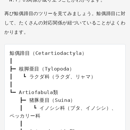
再び鯨偶蹄目のツリーを見てみましょう。鯨偶蹄目に対
して、たくさんの対応関係が紐づいていることがよくわ
かります。
鯨偶蹄目（Cetartiodactyla）

┃

┣━ 核脚亜目（Tylopoda）

┃　　┗ ラクダ科（ラクダ、リャマ）

┃

┗━ Artiofabula類

　　┣━ 猪豚亜目（Suina）

　　┃　　┗ イノシシ科（ブタ、イノシシ）、
ペッカリー科

　　┃
