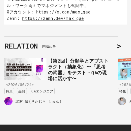
ル・ワーク両面でマネジメントも奮闘中。
Xアカウント:
https://x.com/max_qae
Zenn:
https://zenn.dev/max_qae
RELATION
関連記事
【第2回】分類学とアブスト
ラクト（抽象化）〜「思考
の武器」をテスト・QAの現
場に活かす〜
<2026/06/24>
<2026
特集
品質
QAエンジニア
特集
北村 駿(きたむら しゅん)