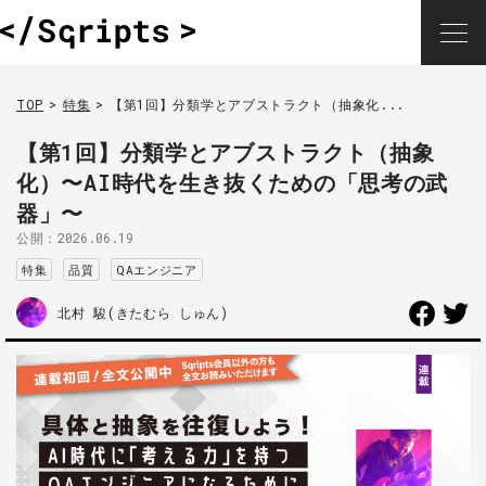
TOP
特集
【第1回】分類学とアブストラクト（抽象化...
【第1回】分類学とアブストラクト（抽象
化）〜AI時代を生き抜くための「思考の武
器」〜
公開：
2026.06.19
特集
品質
QAエンジニア
北村 駿(きたむら しゅん)