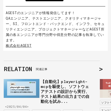
AGESTのエンジニアが情報発信してます！
QAエンジニア、テストエンジニア、クオリティマネージャ
ー、SI、フロントエンド・バックエンド、インフラ、セキュ
リティエンジニア、プロジェクトマネージャーなどAGEST所
属の各エンジニアが専門分野や得意分野の記事を執筆してい
ます。
株式会社AGEST
RELATION
関連記事
【自動化】playwright-
mcpを駆使し、ソフトウェ
アテストの設計から実行、
テスト結果の出力までの自
動化を試み...
ソフト
<2025/04/04>
エンジ