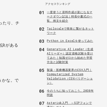
アクセスランキング
01
一度使うと資料作成が楽になるマ
ークダウン記法｜特長や書式の一
覧、例文を紹介
ったり、チ
02
Tailscaleで簡単に繋がるネット
ワーク
03
Python in Excelを使ってみた
秘訣がある
04
Generative AI Leader（生成
AIリーダー）認定資格試験を受け
てみた｜知識ゼロから始めた学習
方法と試験対策
05
製薬・医療機器業界のCSV入門｜
Computerized System
Validation（CSVバリデーショ
うかな。で
ン）
06
今のうちに知っておこう。2038年
問題
07
Asterisk入門 ～SIPフォンで
通話してみる～