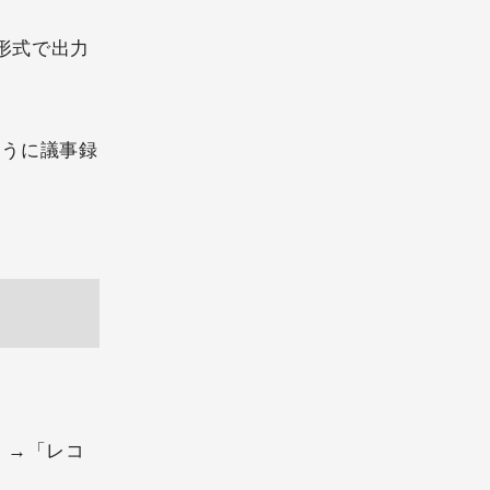
d形式で出力
ように議事録
」→「レコ