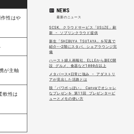
NEWS
創作性はや
最新のニュース
SCSK、クラウドサービス「USiZE」刷
新 - ソブリンクラウド提供
新生「SHIBUYA TSUTAYA」を写真で
い
紹介--2階にスタバ、シェアラウンジ完
備
ハースト婦人画報社、ELLEから新EC開
設 グルメ、食器など1000点以上
連携が主軸
メタバース×日常に強み - アダストリ
アが見出した活路とは
脱「パワポっぽい」 Canvaでオシャレ
なプレゼンを 第11回 プレゼンタービ
で柔軟性は
ューとメモの使い方