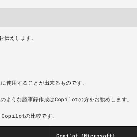
お伝えします。
簡単に使用することが出来るものです。
回のような議事録作成はCopilotの方をお勧めします。
とCopilotの比較です。
）
Copilot（Microsoft）