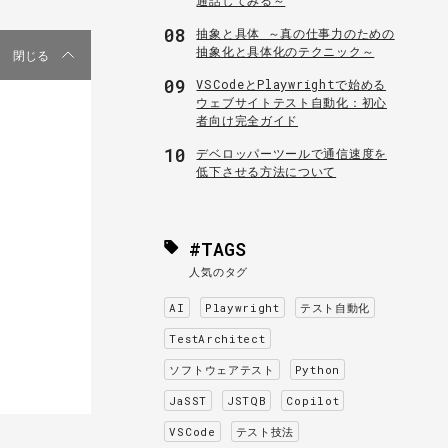
08
抽象と具体 ～真の仕事力のための
抽象化と具体化のテクニック～
閉じる
09
VSCodeとPlaywrightで始める
ウェブサイトテスト自動化：初心
者向け完全ガイド
10
デベロッパーツールで通信速度を
低下させる方法について
#TAGS
人気のタグ
AI
Playwright
テスト自動化
TestArchitect
ソフトウェアテスト
Python
JaSST
JSTQB
Copilot
VSCode
テスト技法