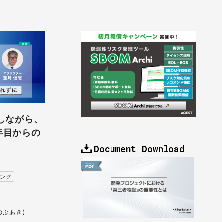
しながら、
年目からの
Document Download
リング
のぶあき)