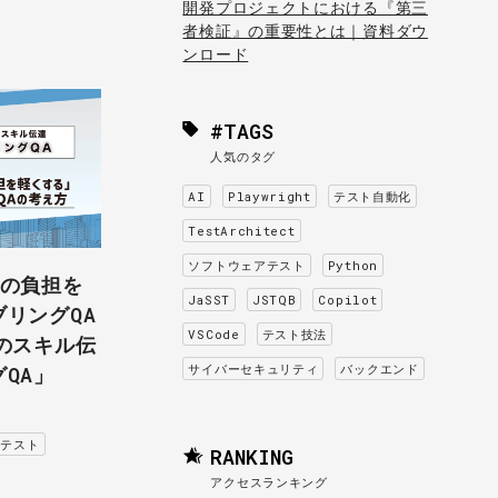
開発プロジェクトにおける『第三
者検証』の重要性とは｜資料ダウ
ンロード
#TAGS
人気のタグ
AI
Playwright
テスト自動化
TestArchitect
ソフトウェアテスト
Python
者の負担を
JaSST
JSTQB
Copilot
リングQA
VSCode
テスト技法
のスキル伝
サイバーセキュリティ
バックエンド
QA」
アテスト
RANKING
アクセスランキング