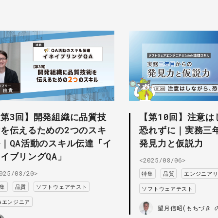
【第3回】開発組織に品質技
【第10回】注意は
術を伝えるための2つのスキ
恐れずに｜実務三
｜QA活動のスキル伝達「イ
発見力と仮説力
イブリングQA」
<2025/08/06>
025/08/20>
特集
品質
エンジニア
集
品質
ソフトウェアテスト
ソフトウェアテスト
Aエンジニア
望月信昭(もちづき 