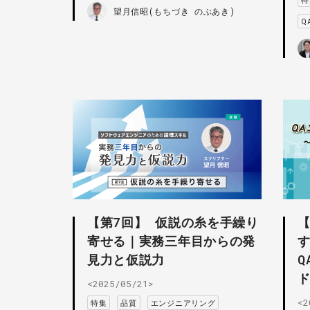
望月信昭(もちづき のぶあき)
Q
【第7回】 仮説の糸を手繰り
寄せる｜実務三年目からの発
見力と仮説力
Q
<2025/05/21>
<2
特集
品質
エンジニアリング