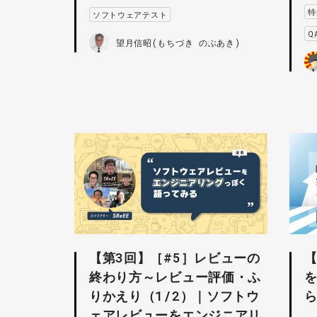
特
ソフトウェアテスト
Q
望月信昭(もちづき のぶあき)
【第3回】［#5］レビューの
【
終わり方～レビュー評価・ふ
りかえり（1/2）｜ソフトウ
ェアレビューをエンジニアリ