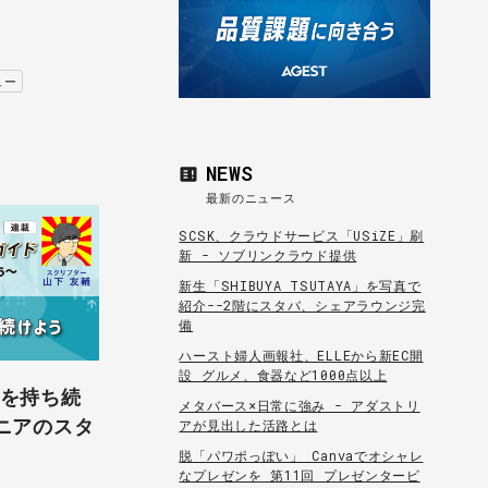
ュー
NEWS
最新のニュース
SCSK、クラウドサービス「USiZE」刷
新 - ソブリンクラウド提供
新生「SHIBUYA TSUTAYA」を写真で
紹介--2階にスタバ、シェアラウンジ完
備
ハースト婦人画報社、ELLEから新EC開
設 グルメ、食器など1000点以上
勢を持ち続
メタバース×日常に強み - アダストリ
ニアのスタ
アが見出した活路とは
脱「パワポっぽい」 Canvaでオシャレ
なプレゼンを 第11回 プレゼンタービ