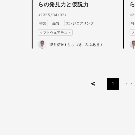
らの発見力と仮説力
<2025/04/02>
<2
特集
品質
エンジニアリング
特
ソフトウェアテスト
ソ
望月信昭(もちづき のぶあき)
<
1
・・