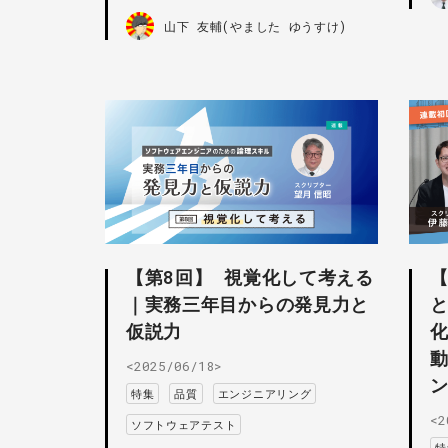
山下 友輔(やました ゆうすけ)
【第8回】 視覚化して考える
【
｜実務三年目からの発見力と
仮説力
化
<2025/06/18>
ン
特集
品質
エンジニアリング
<2
ソフトウェアテスト
特