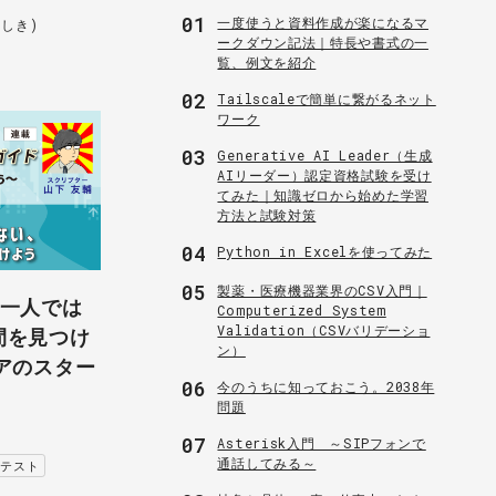
01
一度使うと資料作成が楽になるマ
よしき)
ークダウン記法｜特長や書式の一
覧、例文を紹介
02
Tailscaleで簡単に繋がるネット
ワーク
03
Generative AI Leader（生成
AIリーダー）認定資格試験を受け
てみた｜知識ゼロから始めた学習
方法と試験対策
04
Python in Excelを使ってみた
05
製薬・医療機器業界のCSV入門｜
は一人では
Computerized System
Validation（CSVバリデーショ
間を見つけ
ン）
アのスター
06
今のうちに知っておこう。2038年
問題
07
Asterisk入門 ～SIPフォンで
通話してみる～
アテスト