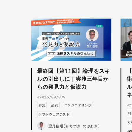
最終回【第11回】論理をスキ
ルの引出しに｜実務三年目か
らの発見力と仮説力
ル
ネ
<2025/09/03>
<2
特集
品質
エンジニアリング
特
ソフトウェアテスト
Q
望月信昭(もちづき のぶあき)