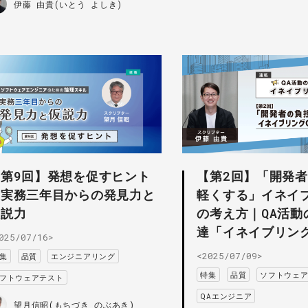
伊藤 由貴(いとう よしき)
【第9回】発想を促すヒント
【第2回】「開発
｜実務三年目からの発見力と
軽くする」イネイブ
仮説力
の考え方｜QA活動
達「イネイブリング
025/07/16>
<2025/07/09>
集
品質
エンジニアリング
特集
品質
ソフトウェ
フトウェアテスト
QAエンジニア
望月信昭(もちづき のぶあき)