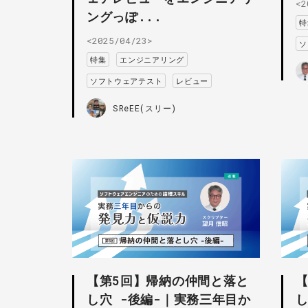
<2
ングっぽ...
特
<2025/04/23>
ソ
特集
エンジニアリング
ソフトウェアテスト
レビュー
SReEE(スリー)
【第5回】帰納の仲間と落と
し穴 -後編-｜実務三年目か
し