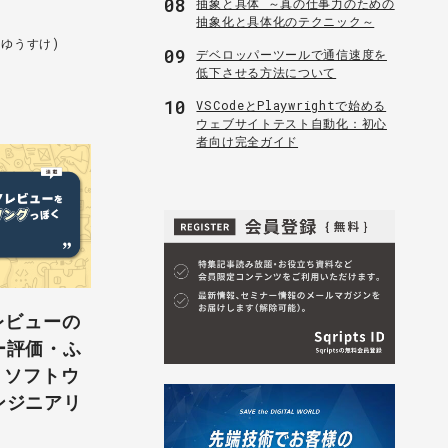
08
抽象と具体 ～真の仕事力のための
抽象化と具体化のテクニック～
 ゆうすけ)
09
デベロッパーツールで通信速度を
低下させる方法について
10
VSCodeとPlaywrightで始める
ウェブサイトテスト自動化：初心
者向け完全ガイド
レビューの
ー評価・ふ
｜ソフトウ
ンジニアリ