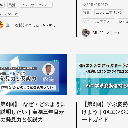
<2025/05/07>
集
品質
ソフトウェアテスト
特集
エンジニアリング
Aエンジニア
ソフトウェアテスト
レビ
山下 友輔(やました ゆうすけ)
SReEE(スリー)
第6回】 なぜ・どのように
【第6回】学ぶ姿
を説明したい｜実務三年目か
けよう｜QAエンジ
らの発見力と仮説力
ートガイド