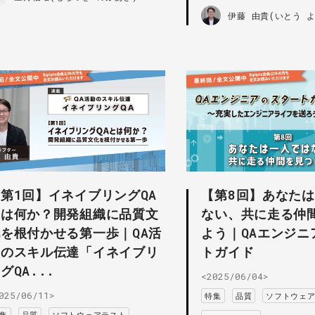
伊藤 由貴(いとう 
第1回】イネイブリングQA
【第8回】あなた
とは何か？開発組織に品質文
ない、共に走る仲
を根付かせる第一歩｜QA活
よう｜QAエンジニ
動のスキル伝達「イネイブリ
トガイド
グQA...
<2025/06/04>
025/06/11>
特集
品質
ソフトウェ
集
品質
ソフトウェアテスト