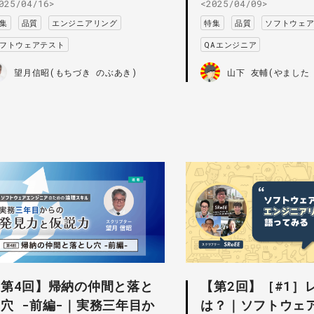
025/04/16>
<2025/04/09>
集
品質
エンジニアリング
特集
品質
ソフトウェ
フトウェアテスト
QAエンジニア
望月信昭(もちづき のぶあき)
山下 友輔(やました
【第4回】帰納の仲間と落と
【第2回】［#1］
穴 -前編-｜実務三年目か
は？｜ソフトウェ