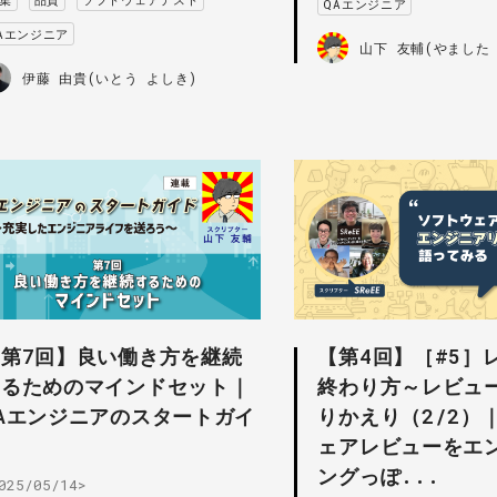
QAエンジニア
Aエンジニア
山下 友輔(やました
伊藤 由貴(いとう よしき)
【第7回】良い働き方を継続
【第4回】［#5］
するためのマインドセット｜
終わり方～レビュ
Aエンジニアのスタートガイ
りかえり（2/2）
ド
ェアレビューをエ
ングっぽ...
025/05/14>