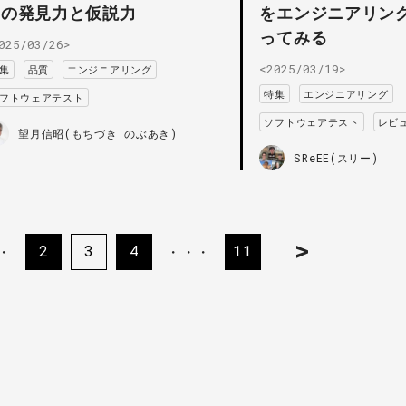
らの発見力と仮説力
をエンジニアリン
ってみる
025/03/26>
<2025/03/19>
集
品質
エンジニアリング
特集
エンジニアリング
フトウェアテスト
ソフトウェアテスト
レビ
望月信昭(もちづき のぶあき)
SReEE(スリー)
>
2
3
4
11
・
・・・