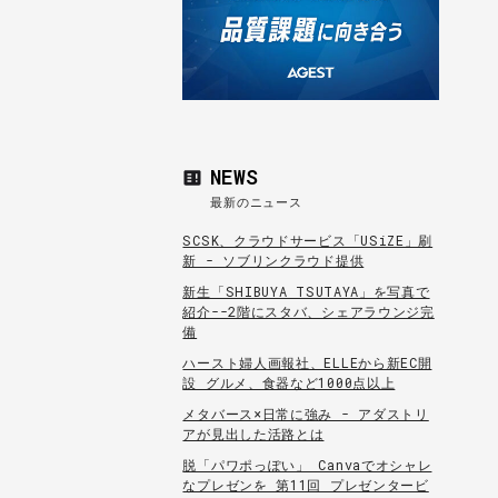
NEWS
最新のニュース
SCSK、クラウドサービス「USiZE」刷
新 - ソブリンクラウド提供
新生「SHIBUYA TSUTAYA」を写真で
紹介--2階にスタバ、シェアラウンジ完
備
ハースト婦人画報社、ELLEから新EC開
設 グルメ、食器など1000点以上
メタバース×日常に強み - アダストリ
アが見出した活路とは
脱「パワポっぽい」 Canvaでオシャレ
なプレゼンを 第11回 プレゼンタービ