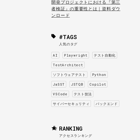
開発プロジェクトにおける『第三
者検証』の重要性とは｜資料ダウ
ンロード
#TAGS
人気のタグ
AI
Playwright
テスト自動化
TestArchitect
ソフトウェアテスト
Python
JaSST
JSTQB
Copilot
VSCode
テスト技法
サイバーセキュリティ
バックエンド
RANKING
アクセスランキング