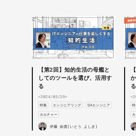
【第2回】知的生活の母艦と
してのツールを選び、活用す
る
<2024/05/29>
<2
特集
エンジニアリング
QAエンジニア
特
カルチャー
カ
伊藤 由貴(いとう よしき)