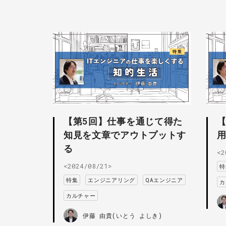
【第5回】仕事を通じて得た
知見を文章でアウトプットす
る
<2
<2024/08/21>
特
特集
エンジニアリング
QAエンジニア
カ
カルチャー
伊藤 由貴(いとう よしき)