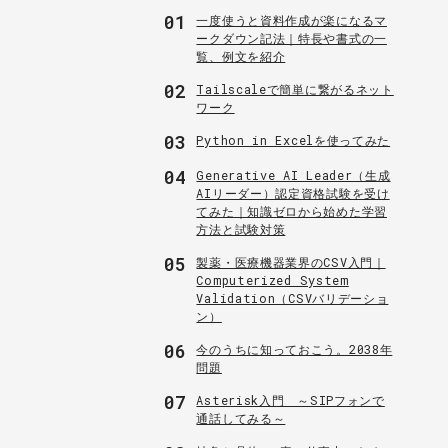
01
一度使うと資料作成が楽になるマ
ークダウン記法｜特長や書式の一
覧、例文を紹介
02
Tailscaleで簡単に繋がるネット
ワーク
03
Python in Excelを使ってみた
04
Generative AI Leader（生成
AIリーダー）認定資格試験を受け
てみた｜知識ゼロから始めた学習
方法と試験対策
05
製薬・医療機器業界のCSV入門｜
Computerized System
Validation（CSVバリデーショ
ン）
06
今のうちに知っておこう。2038年
問題
07
Asterisk入門 ～SIPフォンで
通話してみる～