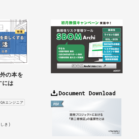
以外の本を
すには
Document Download
QAエンジニア
よしき)