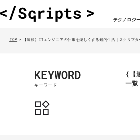
テクノロジ
TOP
【連載】ITエンジニアの仕事を楽しくする知的生活｜スクリプタ
KEYWORD
{【
一覧
キーワード