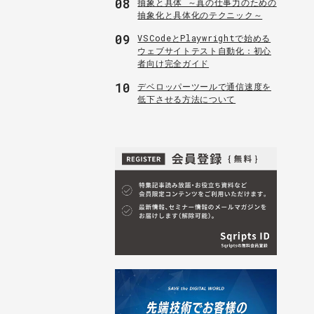
08
抽象と具体 ～真の仕事力のための
抽象化と具体化のテクニック～
09
VSCodeとPlaywrightで始める
ウェブサイトテスト自動化：初心
者向け完全ガイド
10
デベロッパーツールで通信速度を
低下させる方法について