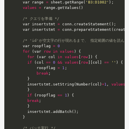
  var range 
=
 sheet
.
getRange
(
'B3:D1002'
)
;
values
=
 range
.
getValues
(
)
/* クエリを準備 */
  var insertstmt 
=
 conn
.
createStatement
(
)
;
  var insertstmt 
=
 conn
.
prepareStatement
(
create
/* 'id'が空文字の行が現れるまで、 指定範囲の値を読んで
  var roopflag 
=
0
for
(
var 
row
in
values
)
 {

for
(
var col 
in
values
[
row
]
)
 {

if
(
col 
=
=
0
&&
values
[
row
]
[
col
]
=
=
''
)
 {

        roopflag 
=
1
;
break
;
    }

    insertstmt
.
setString
(
Number
(
col
)
+
1
,
values
[
    }

if
(
roopflag 
=
=
1
)
 {

break
;
    }

    insertstmt
.
addBatch
(
)
;
  }

/* バッチ実行 */