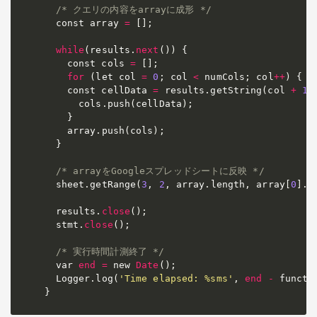
/* クエリの内容をarrayに成形 */
  const array 
=
[
]
;
while
(
results
.
next
(
)
)
 {

    const cols 
=
[
]
;
for
(
let col 
=
0
;
 col 
<
 numCols
;
 col
+
+
)
 {

    const cellData 
=
 results
.
getString
(
col 
+
1
)
      cols
.
push
(
cellData
)
;
    }

    array
.
push
(
cols
)
;
  }

/* arrayをGoogleスプレッドシートに反映 */
  sheet
.
getRange
(
3
,
2
,
 array
.
length
,
 array
[
0
]
.
l
  results
.
close
(
)
;
  stmt
.
close
(
)
;
/* 実行時間計測終了 */
  var 
end
=
 new 
Date
(
)
;
  Logger
.
log
(
'Time elapsed: %sms'
,
end
-
 functi