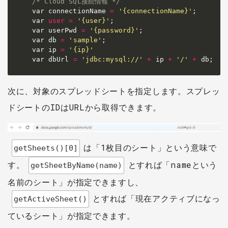
/* Cloud SQL接続情報 */
var connectionName 
=
'{connectionName}'
;
var 
user
=
'{user}'
;
var userPwd 
=
'{password}'
;
var db 
=
'sample'
;
var ip 
=
'{ip}'
var dbUrl 
=
'jdbc:mysql://'
+
 ip 
+
'/'
+
 db
;
次に、対象のスプレッドシートを指定します。スプレッ
ドシートのIDはURLから取得できます。
は「1枚目のシート」という意味で
getSheets()[0]
す。
とすれば「nameという
getSheetByName(name)
名前のシート」が指定できますし、
とすれば「現在アクティブになっ
getActiveSheet()
ているシート」が指定できます。