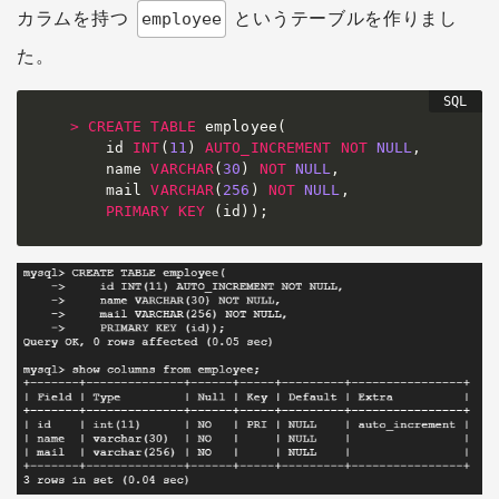
カラムを持つ
というテーブルを作りまし
employee
た。
>
CREATE
TABLE
 employee
(
    id 
INT
(
11
)
AUTO_INCREMENT
NOT
NULL
,
    name 
VARCHAR
(
30
)
NOT
NULL
,
    mail 
VARCHAR
(
256
)
NOT
NULL
,
PRIMARY
KEY
(
id
)
)
;