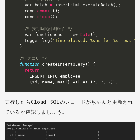
  var batch 
=
 insertstmt
.
executeBatch
(
)
;
  conn
.
commit
(
)
;
  conn
.
close
(
)
;
/* 実行時間計測終了 */
  var functionend 
=
 new 
Date
(
)
;
  Logger
.
log
(
'Time elapsed: %sms for %s rows.'
,
}

/* クエリ */
function
 createInsertQuery
(
)
 {

return
`
    INSERT INTO employee

    (id, name, mail) values (?, ?, ?)
`
;
実行したらCloud SQLのレコードがちゃんと更新され
ているか確認しましょう。