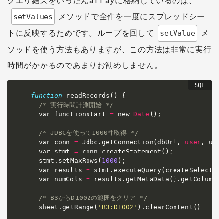
クエリ結果をいったんarrayに格納しているのは、
メソッドで全件を一度にスプレッドシー
setValues
トに反映するためです。ループを回して
メ
setValue
ソッドを使う方法もありますが、この方法は非常に実行
時間がかかるのであまりお勧めしません。
function
 readRecords
(
)
 {

/* 実行時間計測開始 */
  var functionstart 
=
 new 
Date
(
)
;
/* JDBCを使って1000件取得 */
  var conn 
=
 Jdbc
.
getConnection
(
dbUrl
,
user
,
 us
  var stmt 
=
 conn
.
createStatement
(
)
;
  stmt
.
setMaxRows
(
1000
)
;
  var results 
=
 stmt
.
executeQuery
(
createSelectQ
  var numCols 
=
 results
.
getMetaData
(
)
.
getColumn
/* B3からD1002の範囲をクリア */
  sheet
.
getRange
(
'B3:D1002'
)
.
clearContent
(
)