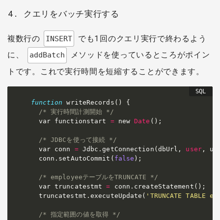
クエリをバッチ実行する
複数行の
でも1回のクエリ実行で終わるよう
INSERT
に、
メソッドを使っているところがポイン
addBatch
トです。これで実行時間を短縮することができます。
function
 writeRecords
(
)
 {

/* 実行時間計測開始 */
  var functionstart 
=
 new 
Date
(
)
;
/* JDBCを使って接続 */
  var conn 
=
 Jdbc
.
getConnection
(
dbUrl
,
user
,
 us
  conn
.
setAutoCommit
(
false
)
;
/* employeeテーブルをTRUNCATE */
  var truncatestmt 
=
 conn
.
createStatement
(
)
;
  truncatestmt
.
executeUpdate
(
'TRUNCATE TABLE em
/* 指定範囲の値を取得 */