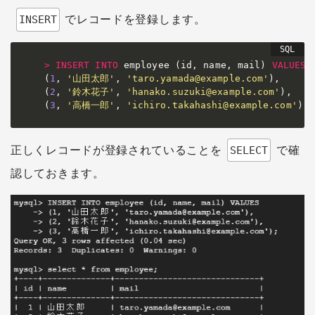
でレコードを登録します。
INSERT
>
INSERT
INTO
 employee 
(
id
,
 name
,
 mail
)
VALUES
(
1
,
'山田太郎'
,
'taro.yamada@example.com'
)
,
(
2
,
'鈴木花子'
,
'hanako.suzuki@example.com'
)
,
(
3
,
'高橋一郎'
,
'ichiro.takahashi@example.com'
)
;
正しくレコードが登録されていることを
で確
SELECT
認しておきます。