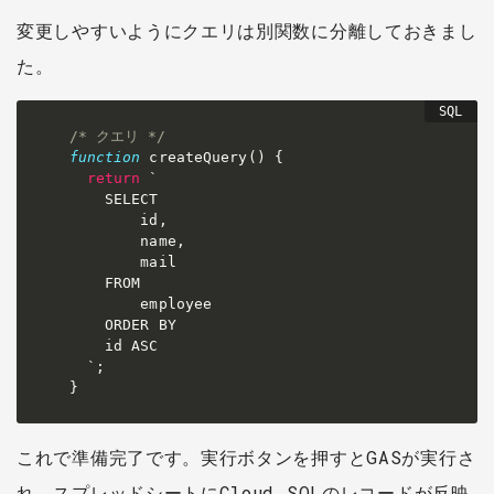
変更しやすいようにクエリは別関数に分離しておきまし
た。
/* クエリ */
function
 createQuery
(
)
 {

return
`
    SELECT

        id,

        name,

        mail

    FROM

        employee

    ORDER BY

    id ASC

`
;
これで準備完了です。実行ボタンを押すとGASが実行さ
れ、スプレッドシートにCloud SQLのレコードが反映