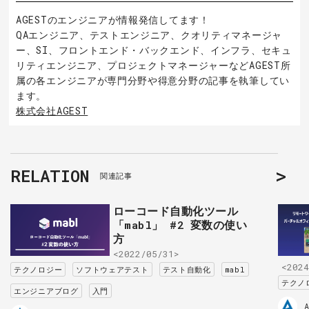
AGESTのエンジニアが情報発信してます！
QAエンジニア、テストエンジニア、クオリティマネージャ
ー、SI、フロントエンド・バックエンド、インフラ、セキュ
リティエンジニア、プロジェクトマネージャーなどAGEST所
属の各エンジニアが専門分野や得意分野の記事を執筆してい
ます。
株式会社AGEST
RELATION
関連記事
ローコード自動化ツール
「mabl」 #2 変数の使い
方
<2022/05/31>
<2024
テクノロジー
ソフトウェアテスト
テスト自動化
mabl
テクノ
エンジニアブログ
入門