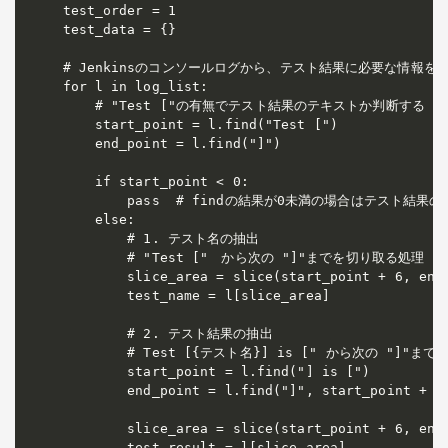
test_order = 1

test_data = {}

# Jenkinsのコンソールログから、テスト結果に必要な情報を取
for l in log_list:

    # "Test ["の有無でテスト結果のテキストか判断する

    start_point = l.find("Test [")

    end_point = l.find("]")

    if start_point < 0:

        pass  # findの結果が0未満の場合はテスト結
    else:

        # 1. テスト名の抽出

        # "Test ["　から次の "]"までを切り取る処理

        slice_area = slice(start_point + 6, end_
        test_name = l[slice_area]

        # 2. テスト結果の抽出

        # Test [{テスト名}] is [" から次の "]"ま
        start_point = l.find("] is [")

        end_point = l.find("]", start_point + 1)
        slice_area = slice(start_point + 6, end_
        test_result = l[slice_area]
