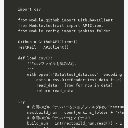
import csv

from Module.github import GithubAPIClient

from Module.testrail import APIClient

from Module.config import jenkins_folder

Github = GithubAPIClient()

TestRail = APIClient()

def load_csv():

    """csvファイルを読み込む。

    """

    with open(r"Data\test_data.csv", encoding='u
        data = csv.DictReader(test_data_file)

        read_data = [row for row in data]

        return read_data

try:

    # 次回のビルドナンバーをジョブフォルダ内の「nextBuil
    nextbuild_num = open(jenkins_folder + "\\nex
    # 今回のビルドナンバーはマイナス1

    build_num = int(nextbuild_num.read()) - 1
