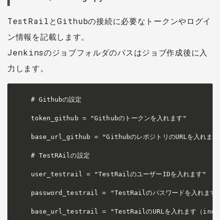
TestRailとGithubの接続に必要なトークンやログイ
ン情報を記載します。
Jenkinsのジョブフォルダのパスはジョブ作成後に入
力します。
# Githubの設定

token_github = "Githubのトークンを入れます"

base_url_github = "GithubのレポジトリのURLを入れます"
# TestRAilの設定

user_testrail = "TestRailのユーザーIDを入れます"

password_testrail = "TestRailのパスワードを入れます"
base_url_testrail = "TestRailのURLを入れます（in