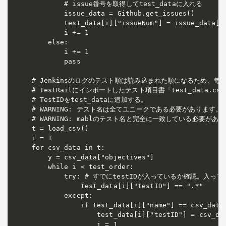
        # issue番号を取得してtest_dataに入れる

        issue_data = Github.get_issues()

        test_data[i]["issueNum"] = issue_data[0]
        i += 1

    else:

        i += 1

        pass

# Jenkinsのログのテスト順は読み込まれた順になるため、毎
# TestRailにインポートしたテスト項目書「test_data.c
# TestIDをtest_dataに追加する。

# WARNING: テスト名は全てユニークである必要があります。

# WARNING: mablのテスト名と完全に一致している必要が
t = load_csv()

i = 1

for csv_data in t:

    y = csv_data["objectives"]

    while i < test_order:

        try: # すでにtestIDが入っているか確認。入っ
            test_data[i]["testID"] == ".*"

        except:

            if test_data[i]["name"] == csv_data[
                test_data[i]["testID"] = csv_dat
                i = 1
