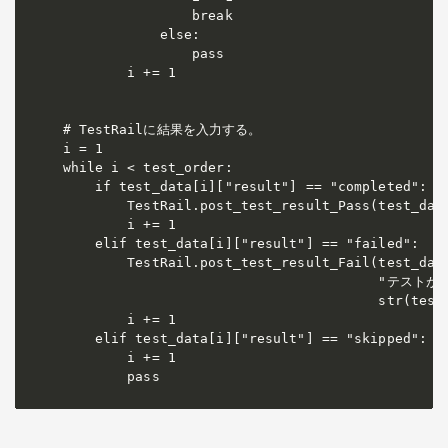
                break

            else:

                pass

        i += 1

# TestRailに結果を入力する。

i = 1

while i < test_order:

    if test_data[i]["result"] == "completed":

        TestRail.post_test_result_Pass(test_data
        i += 1

    elif test_data[i]["result"] == "failed":

        TestRail.post_test_result_Fail(test_data
                                      
                                       str(test_
        i += 1

    elif test_data[i]["result"] == "skipped":

        i += 1

        pass