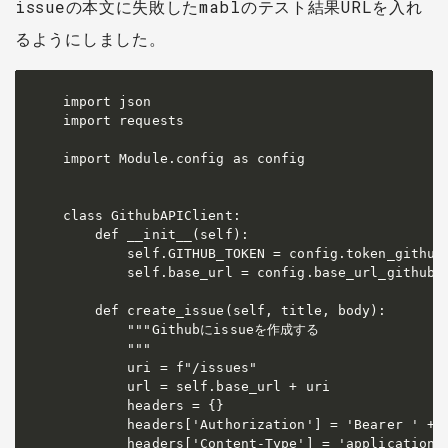
issueの本文に失敗したmablのテスト結果URLを入れ
るようにしました。
import json

import requests

import Module.config as config

class GithubAPIClient:

    def __init__(self):

        self.GITHUB_TOKEN = config.token_github

        self.base_url = config.base_url_github

    def create_issue(self, title, body):

        """Githubにissueを作成する

        """

        uri = f"/issues"

        url = self.base_url + uri

        headers = {}

        headers['Authorization'] = 'Bearer ' + s
        headers['Content-Type'] = 'application/j