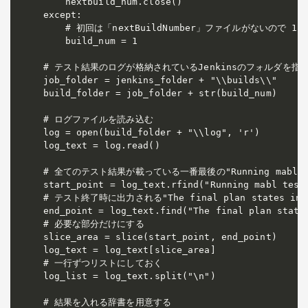
    nextbuild_num.close()

except:

    # 初回は「nextBuildNumber」ファイルがないので 1

    build_num = 1

# テスト結果のログが格納されているJenkinsのフォルダを指定
job_folder = jenkins_folder + "\\builds\\"

build_folder = job_folder + str(build_num)

# ログファイルを読み込む

log = open(build_folder + "\\log", 'r')

log_text = log.read()

# 全てのテスト結果が載っている一番最後の"Running mabl tes
start_point = log_text.rfind("Running mabl test(
# テスト終了時に出力される"The final plan states in
end_point = log_text.find("The final plan states
# 必要な部分だけにする

slice_area = slice(start_point, end_point)

log_text = log_text[slice_area]

# 一行ずつリストにしておく

log_list = log_text.split("\n")

# 結果を入れる辞書を用意する
