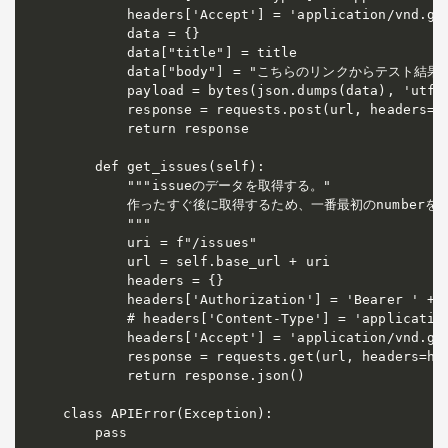
        headers['Accept'] = 'application/vnd.git
        data = {}

        data["title"] = title

        data["body"] = "こちらのリンクからテスト結果
        payload = bytes(json.dumps(data), 'utf-8
        response = requests.post(url, headers=he
        return response

    def get_issues(self):

        """issueのデータを取得する。"

        作ったすぐ後に取得するため、一番最初のnumber
        """

        uri = f"/issues"

        url = self.base_url + uri

        headers = {}

        headers['Authorization'] = 'Bearer ' + s
        # headers['Content-Type'] = 'application
        headers['Accept'] = 'application/vnd.git
        response = requests.get(url, headers=hea
        return response.json()

class APIError(Exception):

    pass