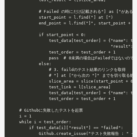
        # Failed の時にだけ記載される"] as ["がある
        start_point = l.find("] at [")

        end_point = l.find("]", start_point + 1)
        if start_point < 0:

            test_data[test_order] = {"name": tes
                                     "result": t
            test_order = test_order + 1

            pass  # 0未満の場合はFailedではないので
        else:

            # 3. faildのテスト結果のリンクを取得

            # "] at ["から次の "]" までを切り取る処理
            slice_area = slice(start_point + 6, 
            test_link = l[slice_area]

            test_data[test_order] = {"name": tes
            test_order = test_order + 1

# Githubに失敗したテストを起票

i = 1

while i < test_order:

    if test_data[i]["result"] == "failed":

        Github.create_issue("テスト失敗報告 : " + te