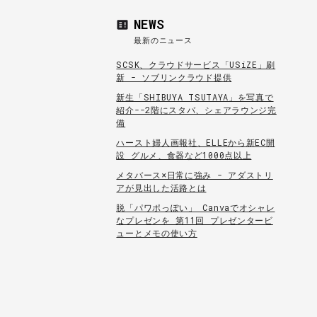
NEWS
最新のニュース
SCSK、クラウドサービス「USiZE」刷
新 - ソブリンクラウド提供
新生「SHIBUYA TSUTAYA」を写真で
紹介--2階にスタバ、シェアラウンジ完
備
ハースト婦人画報社、ELLEから新EC開
設 グルメ、食器など1000点以上
メタバース×日常に強み - アダストリ
アが見出した活路とは
脱「パワポっぽい」 Canvaでオシャレ
なプレゼンを 第11回 プレゼンタービ
ューとメモの使い方