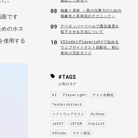
08
抽象と具体 ～真の仕事力のための
画面です
抽象化と具体化のテクニック～
09
デベロッパーツールで通信速度を
ためのホス
低下させる方法について
を使用する
10
VSCodeとPlaywrightで始める
ウェブサイトテスト自動化：初心
者向け完全ガイド
#TAGS
人気のタグ
AI
Playwright
テスト自動化
TestArchitect
ソフトウェアテスト
Python
JaSST
JSTQB
Copilot
VSCode
テスト技法