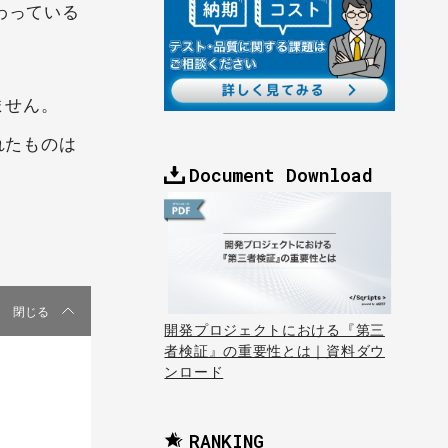
携わっている
ません。
れたものは
Document Download
閉じる
開発プロジェクトにおける『第三
者検証』の重要性とは｜資料ダウ
ンロード
RANKING