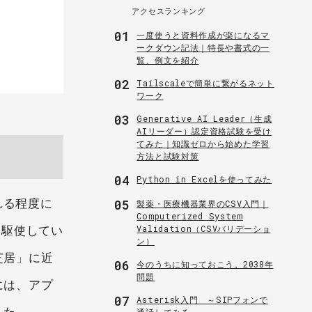
アクセスランキング
01
一度使うと資料作成が楽になるマ
ークダウン記法｜特長や書式の一
覧、例文を紹介
02
Tailscaleで簡単に繋がるネット
ワーク
03
Generative AI Leader（生成
AIリーダー）認定資格試験を受け
てみた｜知識ゼロから始めた学習
方法と試験対策
04
Python in Excelを使ってみた
れる程度に
05
製薬・医療機器業界のCSV入門｜
Computerized System
を駆使してい
Validation（CSVバリデーショ
ン）
芝居」に近
06
今のうちに知っておこう。2038年
問題
には、アプ
07
Asterisk入門 ～SIPフォンで
した。
通話してみる～