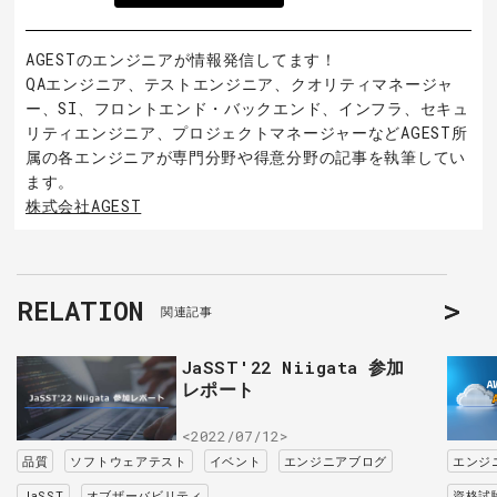
AGESTのエンジニアが情報発信してます！
QAエンジニア、テストエンジニア、クオリティマネージャ
ー、SI、フロントエンド・バックエンド、インフラ、セキュ
リティエンジニア、プロジェクトマネージャーなどAGEST所
属の各エンジニアが専門分野や得意分野の記事を執筆してい
ます。
株式会社AGEST
RELATION
関連記事
JaSST'22 Niigata 参加
レポート
<2022/07/12>
品質
ソフトウェアテスト
イベント
エンジニアブログ
エンジ
JaSST
オブザーバビリティ
資格試