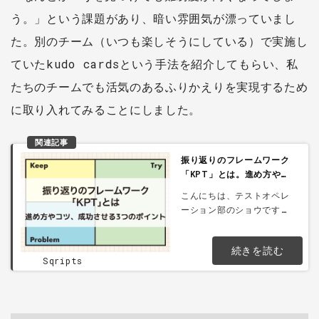
う。」という課題があり、暗い雰囲気が漂っていまし
た。別のチーム（いつも楽しそうにしている）で実施し
ていたkudo cardsという手法を紹介してもらい、私
たちのチームでも活気のあるふりかえりを実現するため
に取り入れてみることにしました。
関連記事
振り返りのフレームワーク
「KPT」とは。進め方やコ
ツ、成功させる3つのポイ
こんにちは、テストオペレ
ント
ーション部のショウです。
最近「KPT（ケプト）」を
使った振り返りに参加した
続きを読む
ので、私の体験を踏まえて
Sqripts
まとめてみました。まず私
から言えることは、”「KP
T」は小まめに実施しまし
ょう！”ということです。