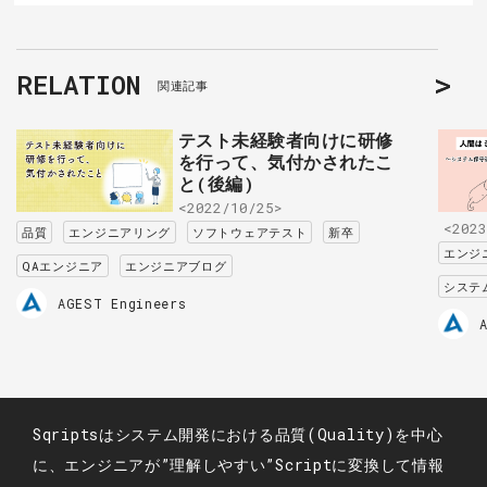
RELATION
関連記事
テスト未経験者向けに研修
を行って、気付かされたこ
と(後編)
<2022/10/25>
<2023
品質
エンジニアリング
ソフトウェアテスト
新卒
エンジ
QAエンジニア
エンジニアブログ
システ
AGEST Engineers
Sqriptsはシステム開発における品質(Quality)を中心
に、エンジニアが”理解しやすい”Scriptに変換して情報