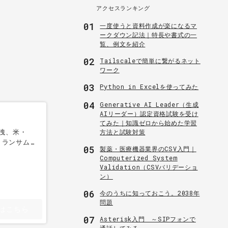
アクセスランキング
01
一度使うと資料作成が楽になるマ
ークダウン記法｜特長や書式の一
覧、例文を紹介
02
Tailscaleで簡単に繋がるネット
ワーク
03
Python in Excelを使ってみた
04
Generative AI Leader（生成
AIリーダー）認定資格試験を受け
てみた｜知識ゼロから始めた学習
洩、米・
方法と試験対策
うランサム
05
製薬・医療機器業界のCSV入門｜
Computerized System
Validation（CSVバリデーショ
ン）
06
今のうちに知っておこう。2038年
問題
はこちら
07
Asterisk入門 ～SIPフォンで
通話してみる～