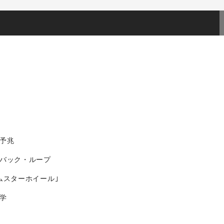
な予兆
ドバック・ループ
ムスターホイール｣
学