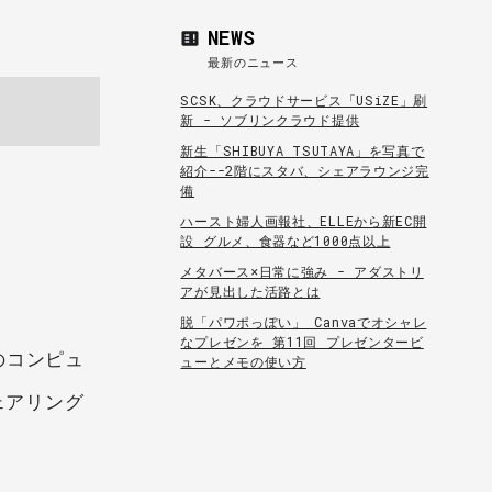
NEWS
最新のニュース
SCSK、クラウドサービス「USiZE」刷
新 - ソブリンクラウド提供
新生「SHIBUYA TSUTAYA」を写真で
紹介--2階にスタバ、シェアラウンジ完
備
ハースト婦人画報社、ELLEから新EC開
設 グルメ、食器など1000点以上
メタバース×日常に強み - アダストリ
アが見出した活路とは
脱「パワポっぽい」 Canvaでオシャレ
なプレゼンを 第11回 プレゼンタービ
のコンピュ
ューとメモの使い方
ェアリング