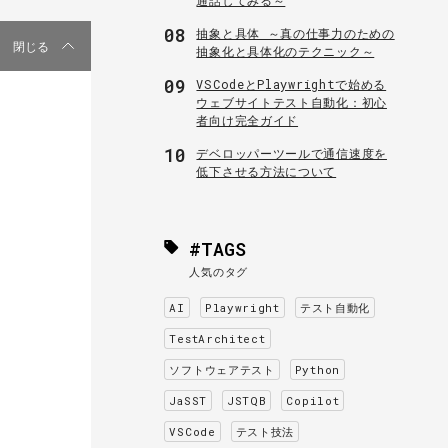
08
抽象と具体 ～真の仕事力のための
閉じる
抽象化と具体化のテクニック～
09
VSCodeとPlaywrightで始める
ウェブサイトテスト自動化：初心
者向け完全ガイド
10
デベロッパーツールで通信速度を
低下させる方法について
#TAGS
人気のタグ
AI
Playwright
テスト自動化
TestArchitect
ソフトウェアテスト
Python
JaSST
JSTQB
Copilot
VSCode
テスト技法