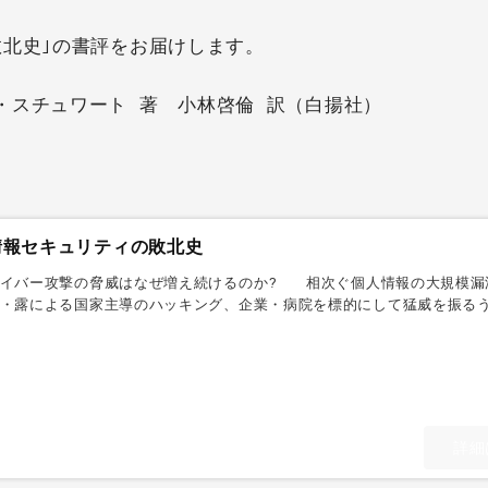
敗北史｣の書評をお届けします。
・スチュワート 著 小林啓倫 訳（白揚社）
情報セキュリティの敗北史
イバー攻撃の脅威はなぜ増え続けるのか? 相次ぐ個人情報の大規模漏
・露による国家主導のハッキング、企業・病院を標的にして猛威を振る
ェア… IT社会が急
詳細