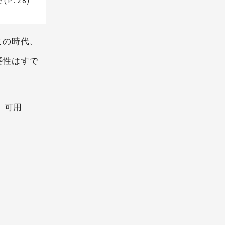
P.28)
この時代、
要性はすで
、可用