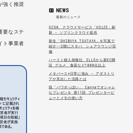
が強く推奨
NEWS
最新のニュース
SCSK、クラウドサービス「USiZE」刷
重要なステ
新 - ソブリンクラウド提供
新生「SHIBUYA TSUTAYA」を写真で
イト事業者
紹介--2階にスタバ、シェアラウンジ完
備
ハースト婦人画報社、ELLEから新EC開
設 グルメ、食器など1000点以上
メタバース×日常に強み - アダストリ
アが見出した活路とは
脱「パワポっぽい」 Canvaでオシャレ
なプレゼンを 第11回 プレゼンタービ
ューとメモの使い方