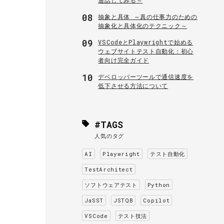
08
抽象と具体 ～真の仕事力のための
抽象化と具体化のテクニック～
09
VSCodeとPlaywrightで始める
ウェブサイトテスト自動化：初心
者向け完全ガイド
10
デベロッパーツールで通信速度を
低下させる方法について
#TAGS
人気のタグ
AI
Playwright
テスト自動化
TestArchitect
ソフトウェアテスト
Python
JaSST
JSTQB
Copilot
VSCode
テスト技法