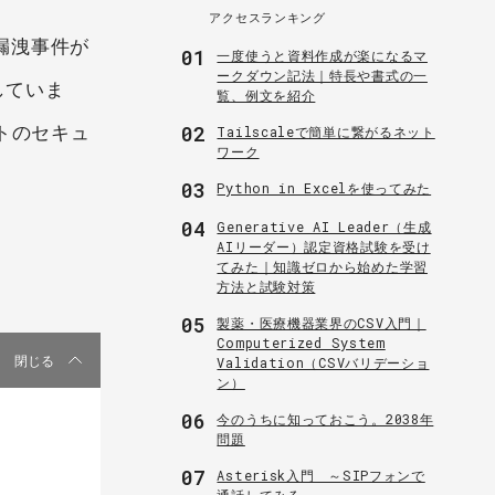
アクセスランキング
漏洩事件が
01
一度使うと資料作成が楽になるマ
ークダウン記法｜特長や書式の一
していま
覧、例文を紹介
トのセキュ
02
Tailscaleで簡単に繋がるネット
ワーク
03
Python in Excelを使ってみた
04
Generative AI Leader（生成
AIリーダー）認定資格試験を受け
てみた｜知識ゼロから始めた学習
方法と試験対策
05
製薬・医療機器業界のCSV入門｜
Computerized System
閉じる
Validation（CSVバリデーショ
ン）
06
今のうちに知っておこう。2038年
問題
07
Asterisk入門 ～SIPフォンで
通話してみる～