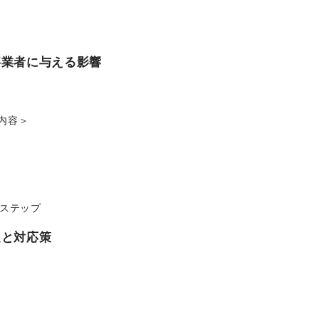
事業者に与える影響
内容＞
のステップ
題と対応策