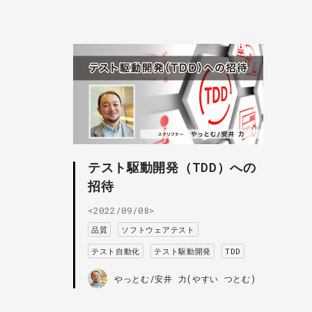
テスト駆動開発（TDD）への
招待
<2022/09/08>
品質
ソフトウェアテスト
テスト自動化
テスト駆動開発
TDD
やっとむ/安井 力(やすい つとむ)