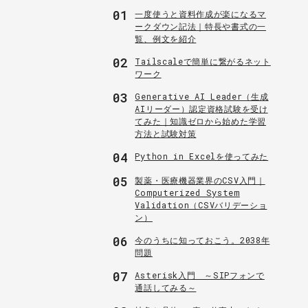
01
一度使うと資料作成が楽になるマ
ークダウン記法｜特長や書式の一
覧、例文を紹介
02
Tailscaleで簡単に繋がるネット
ワーク
03
Generative AI Leader（生成
AIリーダー）認定資格試験を受け
てみた｜知識ゼロから始めた学習
方法と試験対策
04
Python in Excelを使ってみた
05
製薬・医療機器業界のCSV入門｜
Computerized System
Validation（CSVバリデーショ
ン）
06
今のうちに知っておこう。2038年
問題
07
Asterisk入門 ～SIPフォンで
通話してみる～