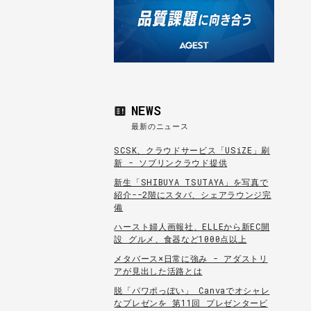
NEWS
最新のニュース
SCSK、クラウドサービス「USiZE」刷
新 - ソブリンクラウド提供
新生「SHIBUYA TSUTAYA」を写真で
紹介--2階にスタバ、シェアラウンジ完
備
ハースト婦人画報社、ELLEから新EC開
設 グルメ、食器など1000点以上
メタバース×日常に強み - アダストリ
アが見出した活路とは
脱「パワポっぽい」 Canvaでオシャレ
なプレゼンを 第11回 プレゼンタービ