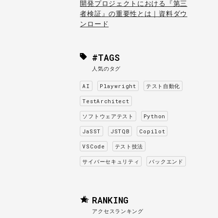
開発プロジェクトにおける『第三
者検証』の重要性とは｜資料ダウ
ンロード
#TAGS
人気のタグ
AI
Playwright
テスト自動化
TestArchitect
ソフトウェアテスト
Python
JaSST
JSTQB
Copilot
VSCode
テスト技法
サイバーセキュリティ
バックエンド
RANKING
アクセスランキング