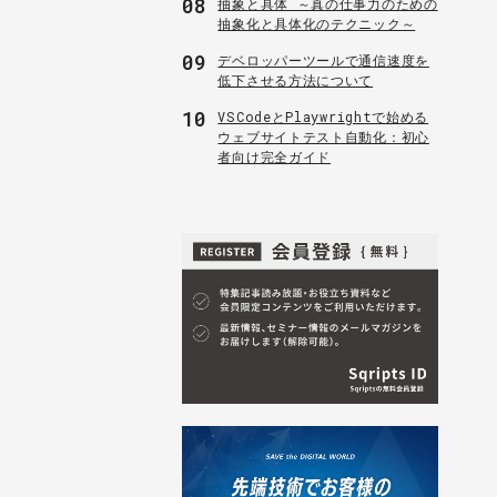
08
抽象と具体 ～真の仕事力のための
抽象化と具体化のテクニック～
09
デベロッパーツールで通信速度を
低下させる方法について
10
VSCodeとPlaywrightで始める
ウェブサイトテスト自動化：初心
者向け完全ガイド