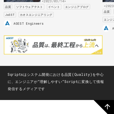
<2023/03/14>
<2023
品質
ソフトウェアテスト
イベント
エンジニアブログ
品質
JaSST
カオスエンジニアリング
エンジ
AGEST Engineers
Sqriptsはシステム開発における品質(Quality)を中心
に、エンジニアが”理解しやすい”Scriptに変換して情報
発信するメディアです