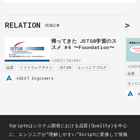
RELATION
関連記事
帰ってきた JSTQB学習のス
スメ #4 〜Foundation〜
<2022/10/04>
<2024
品質
ソフトウェアテスト
JSTQB
エンジニアブログ
品質
AGEST Engineers
エンジ
Sqriptsはシステム開発における品質(Quality)を中心
に、エンジニアが”理解しやすい”Scriptに変換して情報