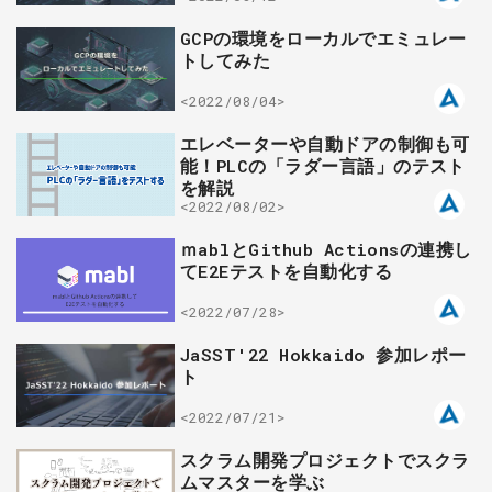
GCPの環境をローカルでエミュレー
トしてみた
<2022/08/04>
エレベーターや自動ドアの制御も可
能！PLCの「ラダー言語」のテスト
を解説
<2022/08/02>
ｍablとGithub Actionsの連携し
てE2Eテストを自動化する
<2022/07/28>
JaSST'22 Hokkaido 参加レポー
ト
<2022/07/21>
スクラム開発プロジェクトでスクラ
ムマスターを学ぶ