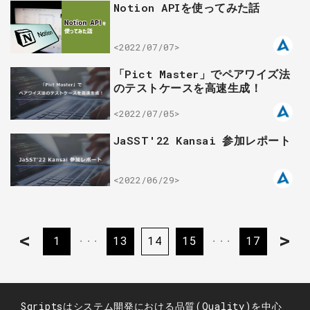
Notion APIを使ってみた話
<2022/07/07>
「Pict Master」でペアワイズ法
のテストケースを高速生成！
<2022/07/05>
JaSST'22 Kansai 参加レポート
<2022/06/29>
<
>
1
13
14
15
17
・・・
・・・
Sqriptsはシステム開発における品質(Quality)を中心