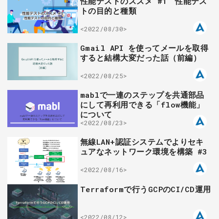
性能テストのススメ #1 性能テス
トの目的と種類
<2022/08/30>
Gmail API を使ってメールを取得
すると結構大変だった話（前編）
<2022/08/25>
mablで一連のステップを共通部品
にして再利用できる「flow機能」
について
<2022/08/23>
無線LAN+認証システムでよりセキ
ュアなネットワーク環境を構築 #3
<2022/08/16>
Terraformで行うGCPのCI/CD運用
<2022/08/12>