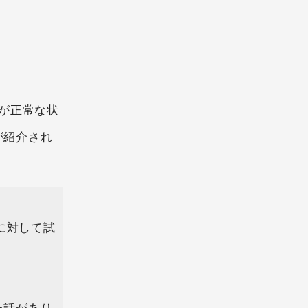
ムが正常な状
が紹介され
に対して試
た話があり