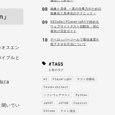
08
抽象と具体 ～真の仕事力のための
抽象化と具体化のテクニック～
on」
09
VSCodeとPlaywrightで始める
ウェブサイトテスト自動化：初心
者向け完全ガイド
10
デベロッパーツールで通信速度を
低下させる方法について
でカオスエン
バイブルと
#TAGS
人気のタグ
AI
Playwright
テスト自動化
Nora
TestArchitect
ソフトウェアテスト
Python
JaSST
JSTQB
Copilot
と聞いてい
VSCode
テスト技法