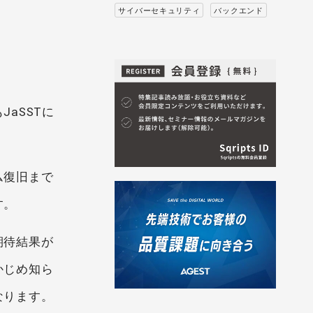
サイバーセキュリティ
バックエンド
aSSTに
ム復旧まで
す。
期待結果が
かじめ知ら
なります。