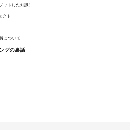
プットした知識）
ジェクト
誤解について
ングの裏話」