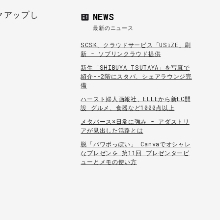
クアップし
NEWS
最新のニュース
SCSK、クラウドサービス「USiZE」刷
新 - ソブリンクラウド提供
新生「SHIBUYA TSUTAYA」を写真で
紹介--2階にスタバ、シェアラウンジ完
備
ハースト婦人画報社、ELLEから新EC開
設 グルメ、食器など1000点以上
メタバース×日常に強み - アダストリ
アが見出した活路とは
脱「パワポっぽい」 Canvaでオシャレ
なプレゼンを 第11回 プレゼンタービ
ューとメモの使い方