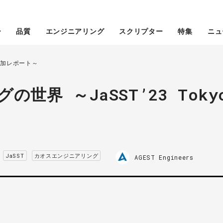
ー
品質
エンジニアリング
スクリプター
特集
ニュ
 参加レポート～
世界 ～JaSST’23 Toky
JaSST
カオスエンジニアリング
AGEST Engineers