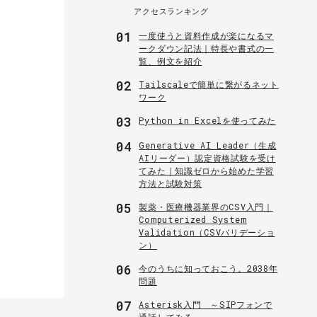
アクセスランキング
01
一度使うと資料作成が楽になるマ
ークダウン記法｜特長や書式の一
覧、例文を紹介
02
Tailscaleで簡単に繋がるネット
ワーク
03
Python in Excelを使ってみた
04
Generative AI Leader（生成
AIリーダー）認定資格試験を受け
てみた｜知識ゼロから始めた学習
方法と試験対策
05
製薬・医療機器業界のCSV入門｜
Computerized System
Validation（CSVバリデーショ
ン）
06
今のうちに知っておこう。2038年
問題
07
Asterisk入門 ～SIPフォンで
通話してみる～