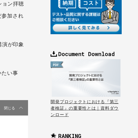
ッション拝聴
だ参加され
講演が印象
Document Download
いたい事
開発プロジェクトにおける『第三
者検証』の重要性とは｜資料ダウ
閉じる
ンロード
RANKING