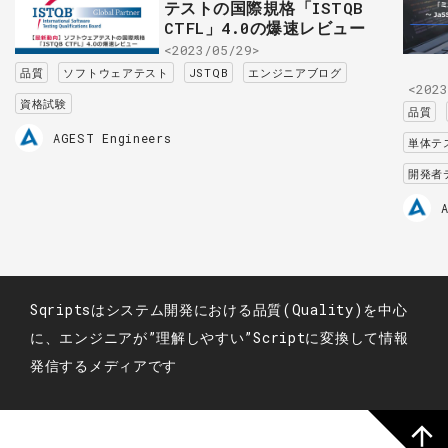
テストの国際規格「ISTQB
CTFL」4.0の爆速レビュー
<2023/05/29>
品質
ソフトウェアテスト
JSTQB
エンジニアブログ
<2023
資格試験
品質
AGEST Engineers
単体テ
開発者
Sqriptsはシステム開発における品質(Quality)を中心
に、エンジニアが”理解しやすい”Scriptに変換して情報
発信するメディアです