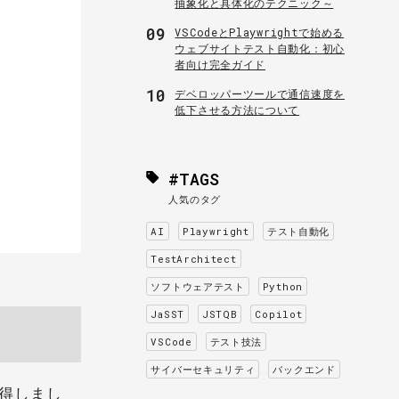
抽象化と具体化のテクニック～
09
VSCodeとPlaywrightで始める
ウェブサイトテスト自動化：初心
者向け完全ガイド
10
デベロッパーツールで通信速度を
低下させる方法について
#TAGS
人気のタグ
AI
Playwright
テスト自動化
TestArchitect
ソフトウェアテスト
Python
JaSST
JSTQB
Copilot
VSCode
テスト技法
サイバーセキュリティ
バックエンド
取得しまし