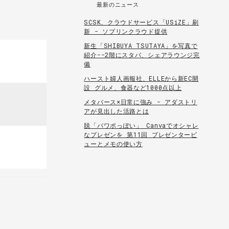
最新のニュース
SCSK、クラウドサービス「USiZE」刷
新 - ソブリンクラウド提供
新生「SHIBUYA TSUTAYA」を写真で
紹介--2階にスタバ、シェアラウンジ完
備
ハースト婦人画報社、ELLEから新EC開
設 グルメ、食器など1000点以上
メタバース×日常に強み - アダストリ
アが見出した活路とは
脱「パワポっぽい」 Canvaでオシャレ
なプレゼンを 第11回 プレゼンタービ
ューとメモの使い方