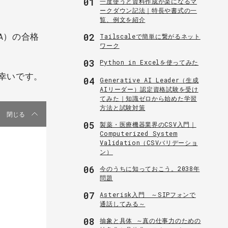
01
一度使うと資料作成が楽になるマ
ークダウン記法｜特長や書式の一
覧、例文を紹介
TA）の合格
02
Tailscaleで簡単に繋がるネット
ワーク
03
Python in Excelを使ってみた
ら幸いです。
04
Generative AI Leader（生成
AIリーダー）認定資格試験を受け
てみた｜知識ゼロから始めた学習
方法と試験対策
閉じる
05
製薬・医療機器業界のCSV入門｜
Computerized System
Validation（CSVバリデーショ
ン）
06
今のうちに知っておこう。2038年
問題
07
Asterisk入門 ～SIPフォンで
通話してみる～
08
抽象と具体 ～真の仕事力のための