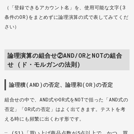
（「登録できるアカウント名」を、使用可能な文字(3
条件のOR)をまとめずに論理演算の式で表してみてくだ
さい）
論理演算の組合せ②AND/ORとNOTの組合
せ (ド・モルガンの法則)
論理積(AND)の否定、論理和(OR)の否定
組合せの中で、AND式やOR式をNOTで括った「AND式の
否定」「OR式の否定」はよく出てきます。テストを考
える時にも頻繁に出くわす形です。
(S1)「買い上げ商品点数が5点以上で、かつ、買