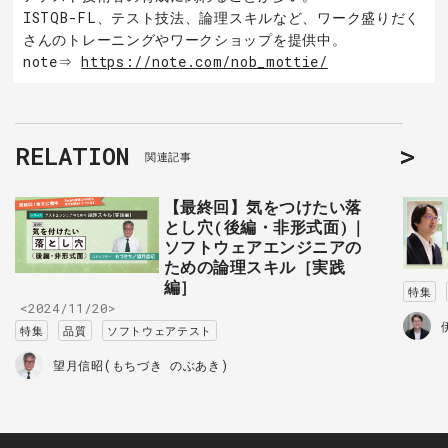
ISTQB-FL、テスト技法、論理スキルなど、ワーク盛りだく
さんのトレーニングやワークショップを提供中。
note⇒
https://note.com/nob_mottie/
RELATION
関連記事
【最終回】気をつけたい落
とし穴(後編・非形式面)｜
ソフトウェアエンジニアの
ための論理スキル［実践
編］
特集
<2024/11/20>
特集
品質
ソフトウェアテスト
望月信昭(もちづき のぶあき)