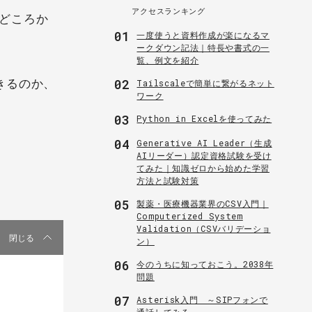
アクセスランキング
どころか
01
一度使うと資料作成が楽になるマ
ークダウン記法｜特長や書式の一
覧、例文を紹介
きるのか、
02
Tailscaleで簡単に繋がるネット
ワーク
03
Python in Excelを使ってみた
04
Generative AI Leader（生成
AIリーダー）認定資格試験を受け
てみた｜知識ゼロから始めた学習
方法と試験対策
05
製薬・医療機器業界のCSV入門｜
Computerized System
Validation（CSVバリデーショ
閉じる
ン）
06
今のうちに知っておこう。2038年
問題
07
Asterisk入門 ～SIPフォンで
通話してみる～