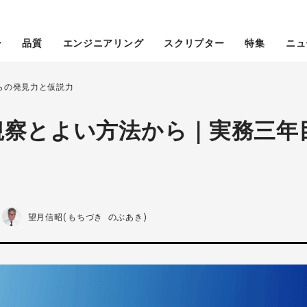
ー
品質
エンジニアリング
スクリプター
特集
ニュ
らの発見力と仮説力
観察とよい方法から｜実務三年
望月信昭(もちづき のぶあき)