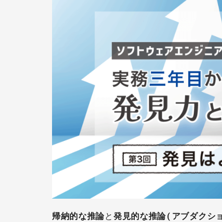
帰納的な推論
と
発見的な推論(アブダクショ