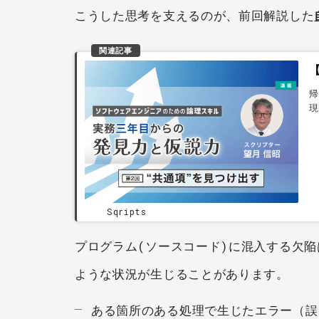
こうした思考を支えるのが、前回解説した
関連記事
帰
現
暮
ん
Sqripts
プログラム(ソースコード)に混入する欠
ような状況が生じることがあります。
ある箇所のある処理で生じたエラー（誤