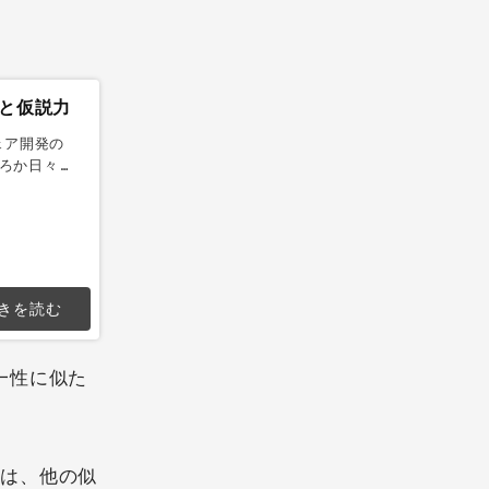
力と仮説力
ェア開発の
ろか日々の
え方で、ど
きを読む
一性に似た
）は、他の似