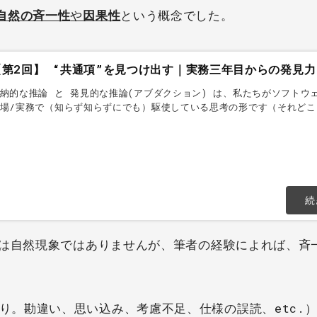
自然の斉一性
や
因果性
という概念でした。
【第2回】 “共通項”を見つけ出す｜実務三年目からの発見
納的な推論 と 発見的な推論(アブダクション) は、私たちがソフトウ
場/実務で（知らず知らずにでも）駆使している思考の形です（それどこ
らしでも使っています）。それほど“自然な”思考の形ですが、どんな考
なところに注意す...
続
陥は自然現象ではありませんが、筆者の経験によれば、斉
り。勘違い、思い込み、考慮不足、仕様の誤読、etc.