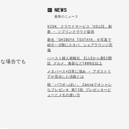
NEWS
最新のニュース
SCSK、クラウドサービス「USiZE」刷
新 - ソブリンクラウド提供
新生「SHIBUYA TSUTAYA」を写真で
紹介--2階にスタバ、シェアラウンジ完
備
ハースト婦人画報社、ELLEから新EC開
んな場合でも
設 グルメ、食器など1000点以上
メタバース×日常に強み - アダストリ
アが見出した活路とは
脱「パワポっぽい」 Canvaでオシャレ
なプレゼンを 第11回 プレゼンタービ
ューとメモの使い方