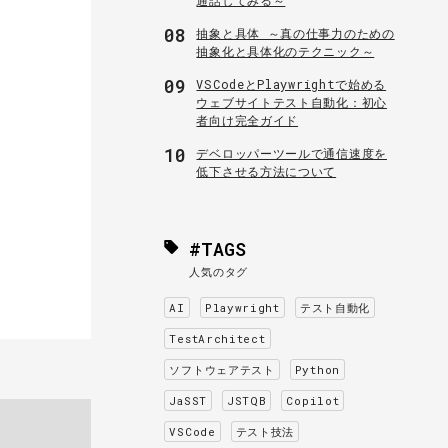
08
抽象と具体 ～真の仕事力のための
抽象化と具体化のテクニック～
09
VSCodeとPlaywrightで始める
ウェブサイトテスト自動化：初心
者向け完全ガイド
10
デベロッパーツールで通信速度を
低下させる方法について
#TAGS
人気のタグ
AI
Playwright
テスト自動化
TestArchitect
ソフトウェアテスト
Python
JaSST
JSTQB
Copilot
VSCode
テスト技法