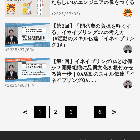
たらしいQAエンジニアの像をつくる
<2025/07/30>
【第2回】「開発者の負担を軽くす
る」イネイブリングQAの考え方｜
QA活動のスキル伝達「イネイブリン
グQA」
<2025/07/09>
【第1回】イネイブリングQAとは何
か？開発組織に品質文化を根付かせ
る第一歩｜QA活動のスキル伝達「イ
ネイブリングQA...
<2025/06/11>
<
>
1
2
3
6
・・・