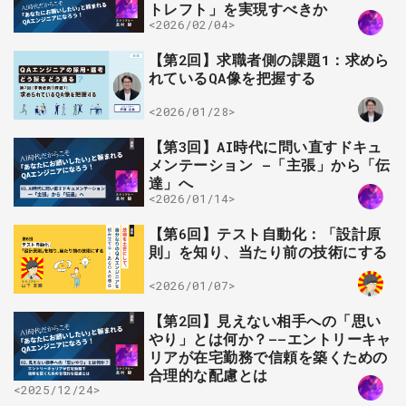
トレフト」を実現すべきか
<2026/02/04>
【第2回】求職者側の課題1：求めら
れているQA像を把握する
<2026/01/28>
【第3回】AI時代に問い直すドキュ
メンテーション —「主張」から「伝
達」へ
<2026/01/14>
【第6回】テスト自動化：「設計原
則」を知り、当たり前の技術にする
<2026/01/07>
【第2回】見えない相手への「思い
やり」とは何か？——エントリーキャ
リアが在宅勤務で信頼を築くための
合理的な配慮とは
<2025/12/24>