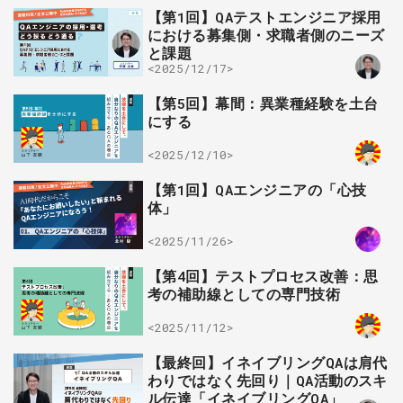
【第1回】QAテストエンジニア採用
における募集側・求職者側のニーズ
と課題
<2025/12/17>
【第5回】幕間：異業種経験を土台
にする
<2025/12/10>
【第1回】QAエンジニアの「心技
体」
<2025/11/26>
【第4回】テストプロセス改善：思
考の補助線としての専門技術
<2025/11/12>
【最終回】イネイブリングQAは肩代
わりではなく先回り｜QA活動のスキ
ル伝達「イネイブリングQA」