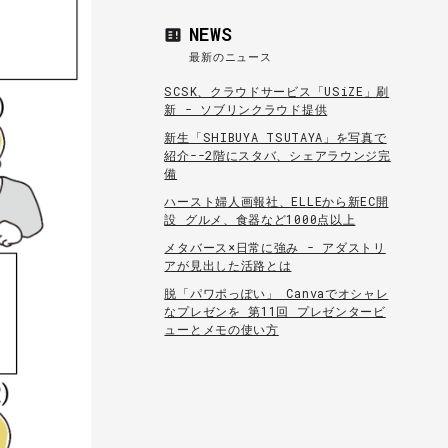
NEWS
最新のニュース
SCSK、クラウドサービス「USiZE」刷
新 - ソブリンクラウド提供
新生「SHIBUYA TSUTAYA」を写真で
紹介--2階にスタバ、シェアラウンジ完
備
ハースト婦人画報社、ELLEから新EC開
設 グルメ、食器など1000点以上
メタバース×日常に強み - アダストリ
アが見出した活路とは
脱「パワポっぽい」 Canvaでオシャレ
なプレゼンを 第11回 プレゼンタービ
ューとメモの使い方