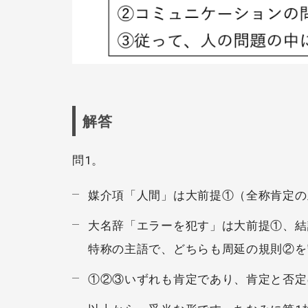
解答
問1。
媒介項「人間」は大前提①（全称肯定の
大名辞「エラーを犯す」は大前提①、結
特称の主語で、どちらも周延の規則②を
①②③いずれも肯定であり、肯定と否定