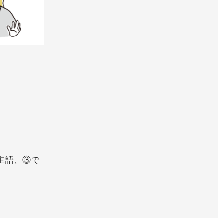
。
主語、③で