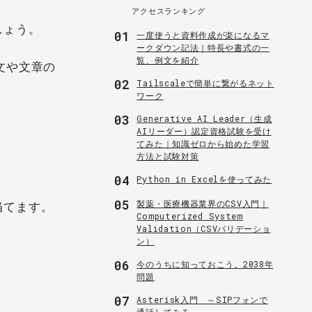
アクセスランキング
しょう。
01
一度使うと資料作成が楽になるマ
ークダウン記法｜特長や書式の一
覧、例文を紹介
文や文章の
02
Tailscaleで簡単に繋がるネット
ワーク
03
Generative AI Leader（生成
AIリーダー）認定資格試験を受け
てみた｜知識ゼロから始めた学習
方法と試験対策
04
Python in Excelを使ってみた
05
製薬・医療機器業界のCSV入門｜
当てます。
Computerized System
Validation（CSVバリデーショ
ン）
06
今のうちに知っておこう。2038年
問題
07
Asterisk入門 ～SIPフォンで
通話してみる～