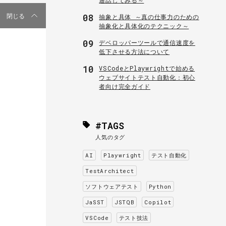
08
閉じる
抽象と具体 ～真の仕事力のための
抽象化と具体化のテクニック～
09
デベロッパーツールで通信速度を
低下させる方法について
10
VSCodeとPlaywrightで始める
ウェブサイトテスト自動化：初心
者向け完全ガイド
#TAGS
人気のタグ
AI
Playwright
テスト自動化
TestArchitect
ソフトウェアテスト
Python
JaSST
JSTQB
Copilot
VSCode
テスト技法