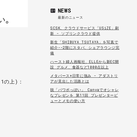
NEWS
最新のニュース
SCSK、クラウドサービス「USiZE」刷
新 - ソブリンクラウド提供
新生「SHIBUYA TSUTAYA」を写真で
紹介--2階にスタバ、シェアラウンジ完
備
ハースト婦人画報社、ELLEから新EC開
設 グルメ、食器など1000点以上
メタバース×日常に強み - アダストリ
1の上)：
アが見出した活路とは
脱「パワポっぽい」 Canvaでオシャレ
なプレゼンを 第11回 プレゼンタービ
ューとメモの使い方