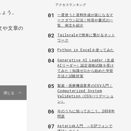
アクセスランキング
しょう。
01
一度使うと資料作成が楽になるマ
ークダウン記法｜特長や書式の一
覧、例文を紹介
文や文章の
02
Tailscaleで簡単に繋がるネット
ワーク
03
Python in Excelを使ってみた
04
Generative AI Leader（生成
AIリーダー）認定資格試験を受け
てみた｜知識ゼロから始めた学習
方法と試験対策
05
製薬・医療機器業界のCSV入門｜
Computerized System
閉じる
Validation（CSVバリデーショ
ン）
06
今のうちに知っておこう。2038年
問題
07
Asterisk入門 ～SIPフォンで
通話してみる～