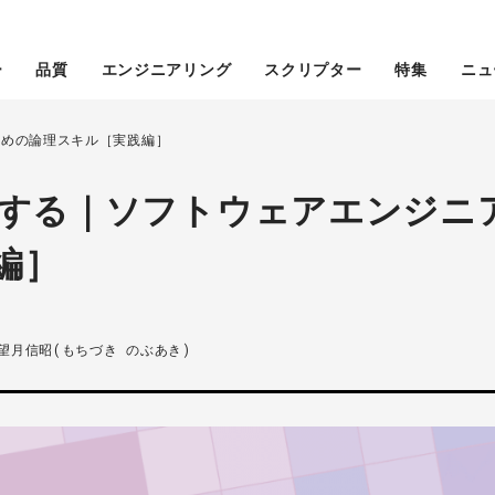
ー
品質
エンジニアリング
スクリプター
特集
ニュ
ための論理スキル［実践編］
論する｜ソフトウェアエンジニ
編］
望月信昭(もちづき のぶあき)