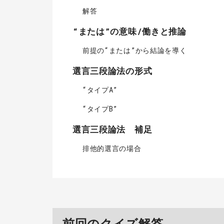
解答
“または”の意味/働きと推論
前提の“または”から結論を導く
選言三段論法の形式
“タイプA”
“タイプB”
選言三段論法 補足
排他的選言の場合
前回のクイズ解答