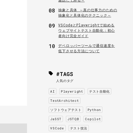
08
抽象と具体 ～真の仕事力のための
抽象化と具体化のテクニック～
09
VSCodeとPlaywrightで始める
ウェブサイトテスト自動化：初心
者向け完全ガイド
10
デベロッパーツールで通信速度を
低下させる方法について
#TAGS
人気のタグ
AI
Playwright
テスト自動化
TestArchitect
ソフトウェアテスト
Python
JaSST
JSTQB
Copilot
VSCode
テスト技法