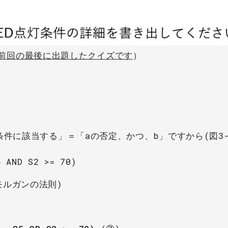
前回の最後に出題したクイズです
）
条件に該当する」＝「aの否定、かつ、b」ですから(図3-
5 AND S2 >= 70)
ルガンの法則)