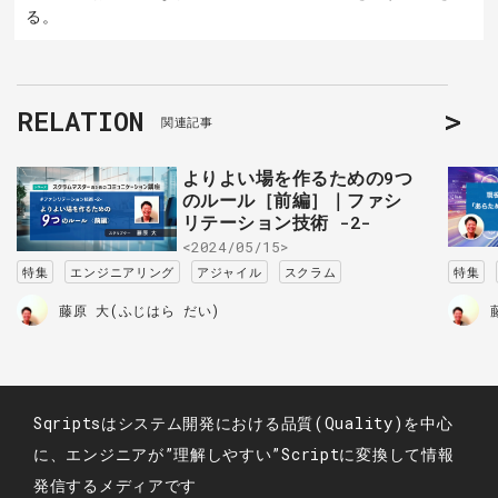
る。
RELATION
関連記事
よりよい場を作るための9つ
のルール［前編］｜ファシ
リテーション技術 -2-
<2024/05/15>
特集
エンジニアリング
アジャイル
スクラム
特集
藤原 大(ふじはら だい)
Sqriptsはシステム開発における品質(Quality)を中心
に、エンジニアが”理解しやすい”Scriptに変換して情報
発信するメディアです