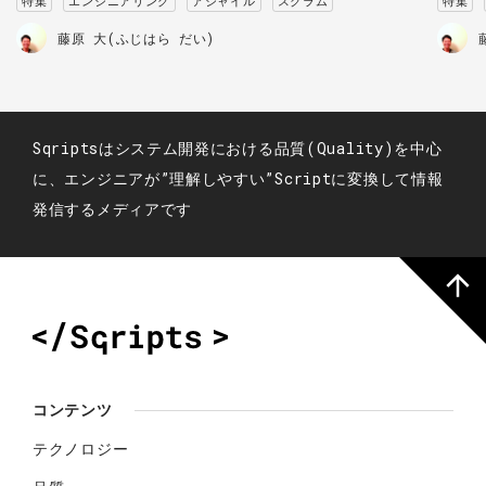
特集
エンジニアリング
アジャイル
スクラム
特集
藤原 大(ふじはら だい)
Sqriptsはシステム開発における品質(Quality)を中心
に、エンジニアが”理解しやすい”Scriptに変換して情報
発信するメディアです
コンテンツ
テクノロジー