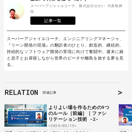
スーパーアジャイルコーチ、株式会社せかい 代表取締
役
記事一覧
スーパーアジャイルコーチ、エンジニアリングマネージャ、
『リーン開発の現場』の翻訳者のひとり。創造的、継続的、
持続的なソフトウェア開発の実現に向けて奮闘中。週末に娘
と息子とお昼寝しながら世界のビーチや離島を旅する夢を見
る。
RELATION
関連記事
よりよい場を作るための9つ
のルール［前編］｜ファシ
リテーション技術 -2-
<2024/05/15>