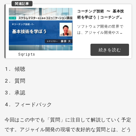
関連記事
コーチング技術 〜 基本技
術を学ぼう｜コーチング技
術 -1-
ソフトウェア開発の世界で
は、アジャイル開発やスク
ラムが一般的になってきま
した。そのアジャイル開発
続きを読む
のコアとも言えるのが、対
Sqripts
話や協調です。この連載で
は、アジャイル開発におけ
傾聴
るコミュニケーション・コ
ラボレーションスキルを解
質問
説しながら、ファシリテー
ション...
承認
フィードバック
今回はこの中でも「質問」に注目して解説していく予定
です。アジャイル開発の現場で友好的な質問とは、どう