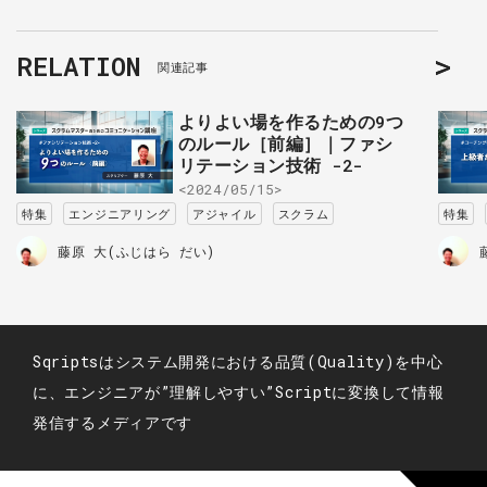
RELATION
関連記事
よりよい場を作るための9つ
のルール［前編］｜ファシ
リテーション技術 -2-
<2024/05/15>
特集
エンジニアリング
アジャイル
スクラム
特集
藤原 大(ふじはら だい)
Sqriptsはシステム開発における品質(Quality)を中心
に、エンジニアが”理解しやすい”Scriptに変換して情報
発信するメディアです